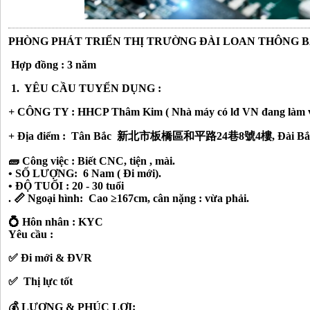
PHÒNG PHÁT TRIỂN THỊ TRƯỜNG ĐÀI LOAN THÔNG 
Hợp đồng : 3 năm
1. YÊU CẦU TUYỂN DỤNG :
+
CÔNG TY : HHCP Thâm Kim ( Nhà máy có lđ VN đang làm v
+ Địa điểm : Tân Bắc
新北市板橋區和平路24巷8號4樓, Đài Bắc - 
🧱 Công việc : Biết CNC, tiện , mài.
• SỐ LƯỢNG: 6 Nam ( Đi mới).
• ĐỘ TUỔI : 20 - 30 tuổi
.
📏 Ngoại hình: Cao ≥167cm, cân nặng : vừa phải.
💍 Hôn nhân : KYC
Yêu cầu :
✅ Đi mới & ĐVR
✅ Thị lực tốt
💰 LƯƠNG & PHÚC LỢI: