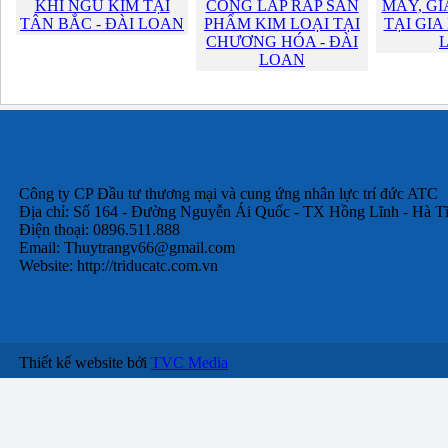
KHÍ NGŨ KIM TẠI
CÔNG LẮP RÁP SẢN
MÁY, GI
TÂN BẮC - ĐÀI LOAN
PHẨM KIM LOẠI TẠI
TẠI GIA
CHƯƠNG HÓA - ĐÀI
LOAN
Công ty CP Đầu tư thương mại và cung ứng nhân lực trí đức ATC
Địa chỉ: Số 164 - Đường Nguyễn Ái Quốc - TX Hồng Lĩnh - Hà T
Điện thoại: 0896.511.888
Email:
Thuytrangv66@gmail.com
Website: http://triducatc.com.vn
Thiết kế website bởi
TVC Media