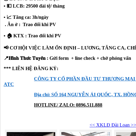
•
💵 LCB: 29500 đài tệ/ tháng
• 📈 Tăng ca: 3h/ngày
. Ăn ở : Trao đổi khi PV
•
🏠 KTX : Trao đổi khi PV
📢 CƠ HỘI VIỆC LÀM ỔN ĐỊNH – LƯƠNG, TĂNG CA, CH
📍
𝐇𝐢̀
𝐧𝐡
𝐓𝐡𝐮
𝐜
𝐓𝐮𝐲𝐞
𝐧 : Gửi form + line check + chờ phỏng vấn
*** LIÊN HỆ ĐĂNG KÝ:
CÔNG TY CỔ PHẦN ĐẦU TƯ THƯƠNG MẠI
ATC
Địa chỉ: SỐ 164 NGUYỄN ÁI QUỐC, TX. HỒ
HOTLINE/ ZALO: 0896.511.888
<< XKLĐ Đài Loan >