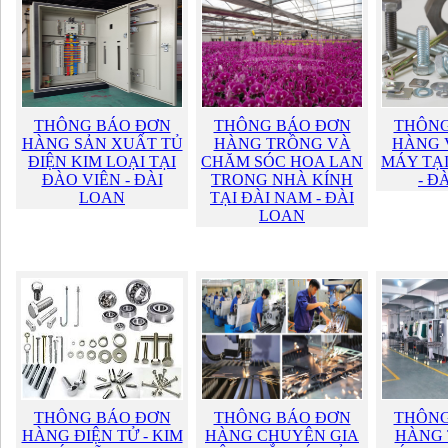
THÔNG BÁO ĐƠN
THÔNG BÁO ĐƠN
THÔNG
HÀNG SẢN XUẤT TỦ
HÀNG TRỒNG VÀ
HÀNG 
ĐIỆN KIM LOẠI TẠI
CHĂM SÓC HOA LAN
MÁY TẠI
ĐÀO VIÊN - ĐÀI
TRONG NHÀ KÍNH
- Đ
LOAN
TẠI ĐÀI NAM - ĐÀI
LOAN
THÔNG BÁO ĐƠN
THÔNG BÁO ĐƠN
THÔNG
HÀNG ĐIỆN TỬ - KIM
HÀNG CHUYÊN GIA
HÀNG 