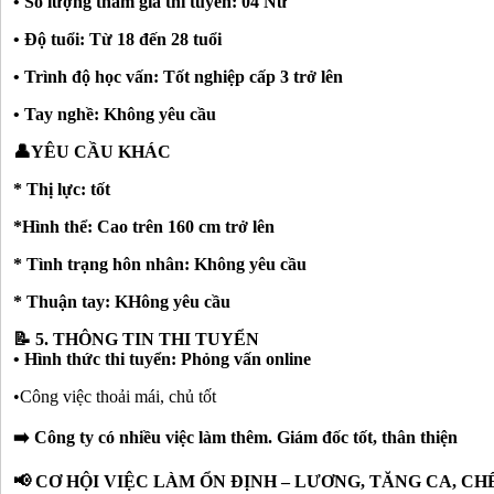
• Số lượng tham gia thi tuyển: 04 Nữ
• Độ tuổi: Từ 18 đến 28 tuổi
• Trình độ học vấn: Tốt nghiệp cấp 3 trở lên
• Tay nghề: Không yêu cầu
👤YÊU CẦU KHÁC
* Thị lực: tốt
*Hình thể: Cao trên 160 cm trở lên
* Tình trạng hôn nhân: Không yêu cầu
* Thuận tay: KHông yêu cầu
📝 5. THÔNG TIN THI TUYỂN
• Hình thức thi tuyển: Phỏng vấn online
•Công việc thoải mái, chủ tốt
➡️ Công ty có nhiều việc làm thêm. Giám đốc tốt, thân thiện
📢 CƠ HỘI VIỆC LÀM ỔN ĐỊNH – LƯƠNG, TĂNG CA, CH