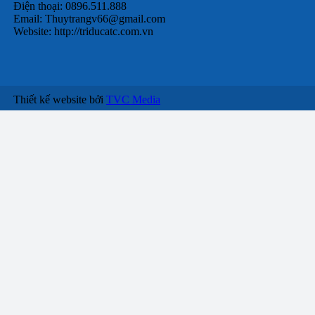
Điện thoại: 0896.511.888
Email:
Thuytrangv66@gmail.com
Website: http://triducatc.com.vn
Thiết kế website bởi
TVC Media