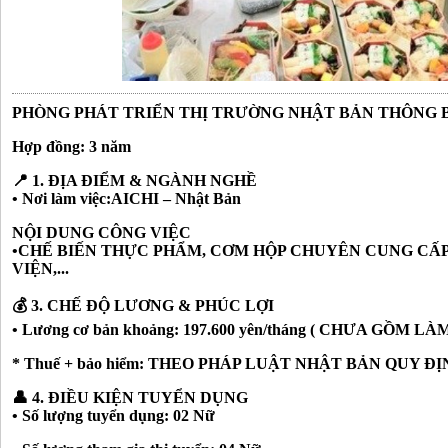
PHÒNG PHÁT TRIỂN THỊ TRƯỜNG NHẬT BẢN THÔNG 
Hợp đồng: 3 năm
📍 1. ĐỊA ĐIỂM & NGÀNH NGHỀ
• Nơi làm việc:AICHI – Nhật Bản
NỘI DUNG CÔNG VIỆC
•CHẾ BIẾN THỰC PHẨM, CƠM HỘP CHUYÊN CUNG CẤ
VIỆN,...
💰 3. CHẾ ĐỘ LƯƠNG & PHÚC LỢI
• Lương cơ bản khoảng: 197.600 yên/tháng ( CHƯA GỒM L
* Thuế + bảo hiểm: THEO PHÁP LUẬT NHẬT BẢN QUY Đ
👤 4. ĐIỀU KIỆN TUYỂN DỤNG
• Số lượng tuyển dụng: 02 Nữ