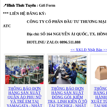
📍𝐇𝐢̀𝐧𝐡 𝐓𝐡𝐮̛́𝐜 𝐓𝐮𝐲𝐞̂̉𝐧 : Gửi Form
*** LIÊN HỆ ĐĂNG KÝ:
CÔNG TY CỔ PHẦN ĐẦU TƯ THƯƠNG MẠI VÀ 
ATC
Địa chỉ: SỐ 164 NGUYỄN ÁI QUỐC, TX. HỒNG L
HOTLINE/ ZALO: 0896.511.888
<< XKLĐ Nhật Bản >
THÔNG BÁO ĐƠN
THÔNG BÁO ĐƠN
THÔNG
HÀNG SẢN XUẤT
HÀNG SẢN XUẤT
HÀNG 
QUẦN ÁO PHỤ NỮ
ĐÓNG GÓI, KIỂM
HÀNH
VÀ TRẺ EM TẠI
TRA, LINH KIỆN Ô TÔ
XUẤT TÚ
YAMAGATA - NHẬT
TẠI TOCHIGI - NHẬT
TẠI SH