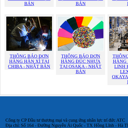
BẢN
BẢN
THÔNG BÁO ĐƠN
THÔNG BÁO ĐƠN
THÔNG
HÀNG HÀN XÌ TẠI
HÀNG ĐÚC NHỰA
HÀNG 
CHIBA - NHẬT BẢN
TẠI OSAKA - NHẬT
LINH 
BẢN
LEX
OKAYA
Công ty CP Đầu tư thương mại và cung ứng nhân lực trí đức ATC
Địa chỉ: Số 164 - Đường Nguyễn Ái Quốc - TX Hồng Lĩnh - Hà T