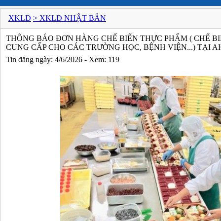
XKLĐ
> XKLĐ NHẬT BẢN
THÔNG BÁO ĐƠN HÀNG CHẾ BIẾN THỰC PHẨM ( CHẾ B
CUNG CẤP CHO CÁC TRƯỜNG HỌC, BỆNH VIỆN...) TẠI A
Tin đăng ngày: 4/6/2026 - Xem: 119