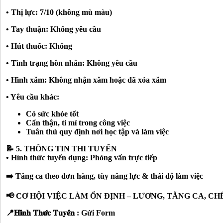
• Thị lực: 7/10 (không mù màu)
• Tay thuận: Không yêu cầu
• Hút thuốc: Không
• Tình trạng hôn nhân: Không yêu cầu
• Hình xăm: Không nhận xăm hoặc đã xóa xăm
• Yêu cầu khác:
Có sức khỏe tốt
Cẩn thận, tỉ mỉ trong công việc
Tuân thủ quy định nơi học tập và làm việc
📝 5. THÔNG TIN THI TUYỂN
• Hình thức tuyển dụng: Phỏng vấn trực tiếp
➡️ Tăng ca theo đơn hàng, tùy năng lực & thái độ làm việc
📢 CƠ HỘI VIỆC LÀM ỔN ĐỊNH – LƯƠNG, TĂNG CA, CH
📍𝐇𝐢̀𝐧𝐡 𝐓𝐡𝐮̛́𝐜 𝐓𝐮𝐲𝐞̂̉𝐧 : Gửi Form