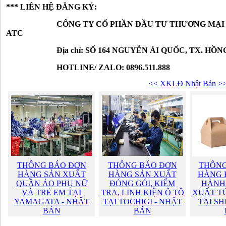
*** LIÊN HỆ ĐĂNG KÝ:
CÔNG TY CỔ PHẦN ĐẦU TƯ THƯƠNG MẠI VÀ 
ATC
Địa chỉ: SỐ 164 NGUYỄN ÁI QUỐC, TX. HỒNG L
HOTLINE/ ZALO: 0896.511.888
<< XKLĐ Nhật Bản >
THÔNG BÁO ĐƠN
THÔNG BÁO ĐƠN
THÔNG
HÀNG SẢN XUẤT
HÀNG SẢN XUẤT
HÀNG 
QUẦN ÁO PHỤ NỮ
ĐÓNG GÓI, KIỂM
HÀNH
VÀ TRẺ EM TẠI
TRA, LINH KIỆN Ô TÔ
XUẤT TÚ
YAMAGATA - NHẬT
TẠI TOCHIGI - NHẬT
TẠI SH
BẢN
BẢN