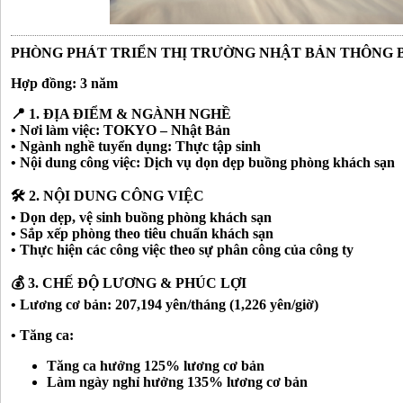
PHÒNG PHÁT TRIỂN THỊ TRƯỜNG NHẬT BẢN THÔNG 
Hợp đồng: 3 năm
📍 1. ĐỊA ĐIỂM & NGÀNH NGHỀ
• Nơi làm việc: TOKYO – Nhật Bản
• Ngành nghề tuyển dụng: Thực tập sinh
• Nội dung công việc: Dịch vụ dọn dẹp buồng phòng khách sạn
🛠️ 2. NỘI DUNG CÔNG VIỆC
• Dọn dẹp, vệ sinh buồng phòng khách sạn
• Sắp xếp phòng theo tiêu chuẩn khách sạn
• Thực hiện các công việc theo sự phân công của công ty
💰 3. CHẾ ĐỘ LƯƠNG & PHÚC LỢI
• Lương cơ bản: 207,194 yên/tháng (1,226 yên/giờ)
• Tăng ca:
Tăng ca hưởng 125% lương cơ bản
Làm ngày nghỉ hưởng 135% lương cơ bản