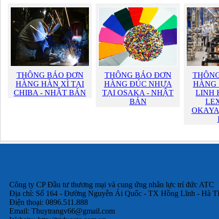
THÔNG BÁO ĐƠN
THÔNG BÁO ĐƠN
THÔNG
HÀNG HÀN XÌ TẠI
HÀNG ĐÚC NHỰA
HÀNG 
CHIBA - NHẬT BẢN
TẠI OSAKA - NHẬT
LINH 
BẢN
LEX
OKAYA
Công ty CP Đầu tư thương mại và cung ứng nhân lực trí đức ATC
Địa chỉ: Số 164 - Đường Nguyễn Ái Quốc - TX Hồng Lĩnh - Hà T
Điện thoại: 0896.511.888
Email:
Thuytrangv66@gmail.com