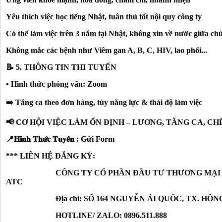
Yêu thích việc học tiếng Nhật, tuân thủ tốt nội quy công ty
Có thể làm việc trên 3 năm tại Nhật, không xin về nước giữa ch
Không mắc các bệnh như Viêm gan A, B, C, HIV, lao phổi...
📝 5. THÔNG TIN THI TUYỂN
• Hình thức phỏng vấn: Zoom
➡️ Tăng ca theo đơn hàng, tùy năng lực & thái độ làm việc
📢 CƠ HỘI VIỆC LÀM ỔN ĐỊNH – LƯƠNG, TĂNG CA, CH
📍𝐇𝐢̀𝐧𝐡 𝐓𝐡𝐮̛́𝐜 𝐓𝐮𝐲𝐞̂̉𝐧 : Gửi Form
*** LIÊN HỆ ĐĂNG KÝ:
CÔNG TY CỔ PHẦN ĐẦU TƯ THƯƠNG MẠI VÀ 
ATC
Địa chỉ: SỐ 164 NGUYỄN ÁI QUỐC, TX. HỒNG L
HOTLINE/ ZALO: 0896.511.888