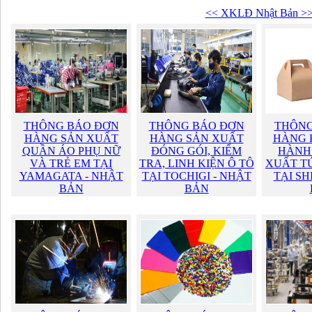
<< XKLĐ Nhật Bản >
THÔNG BÁO ĐƠN
THÔNG BÁO ĐƠN
THÔNG
HÀNG SẢN XUẤT
HÀNG SẢN XUẤT
HÀNG 
QUẦN ÁO PHỤ NỮ
ĐÓNG GÓI, KIỂM
HÀNH
VÀ TRẺ EM TẠI
TRA, LINH KIỆN Ô TÔ
XUẤT TÚ
YAMAGATA - NHẬT
TẠI TOCHIGI - NHẬT
TẠI SH
BẢN
BẢN