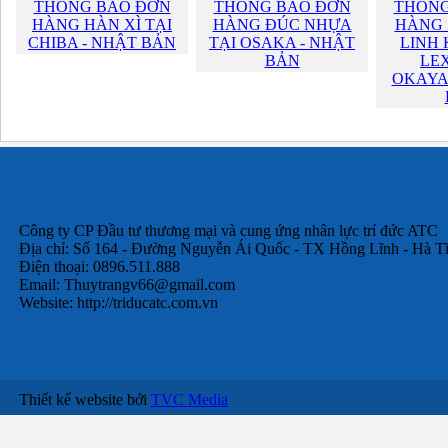
THÔNG BÁO ĐƠN
THÔNG BÁO ĐƠN
THÔNG
HÀNG HÀN XÌ TẠI
HÀNG ĐÚC NHỰA
HÀNG 
CHIBA - NHẬT BẢN
TẠI OSAKA - NHẬT
LINH 
BẢN
LEX
OKAYA
Công ty CP Đầu tư thương mại và cung ứng nhân lực trí đức ATC
Địa chỉ: Số 164 - Đường Nguyễn Ái Quốc - TX Hồng Lĩnh - Hà T
Điện thoại: 0896.511.888
Email:
Thuytrangv66@gmail.com
Website: http://triducatc.com.vn
Thiết kế website bởi
TVC Media