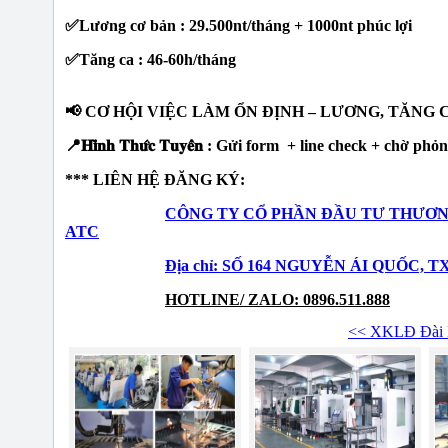
✅Lương cơ bản : 29.500nt/tháng + 1000nt phúc lợi
✅Tăng ca : 46-60h/tháng
📢 CƠ HỘI VIỆC LÀM ỔN ĐỊNH – LƯƠNG, TĂNG 
📍𝐇𝐢̀𝐧𝐡 𝐓𝐡𝐮̛́𝐜 𝐓𝐮𝐲𝐞̂̉𝐧 : Gửi form + line check + chờ ph
*** LIÊN HỆ ĐĂNG KÝ:
CÔNG TY CỔ PHẦN ĐẦU TƯ THƯƠN
ATC
Địa chỉ: SỐ 164 NGUYỄN ÁI QUỐC, 
HOTLINE/ ZALO: 0896.511.888
<< XKLĐ Đài 