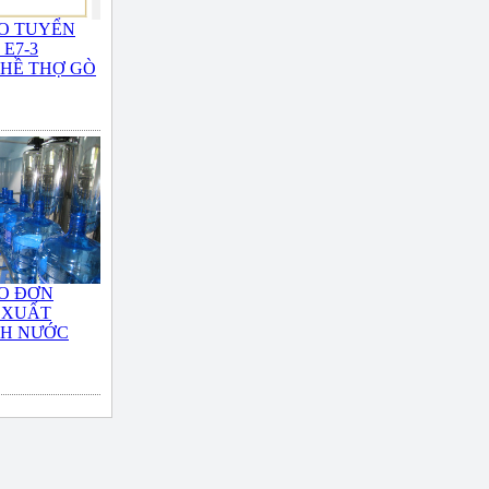
O TUYỂN
E7-3
HỀ THỢ GÒ
O ĐƠN
 XUẤT
NH NƯỚC