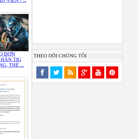
 VIÊN - ...
O ĐƠN
THEO DÕI CHÚNG TÔI
 HÀN TIG
G, THÉ ...