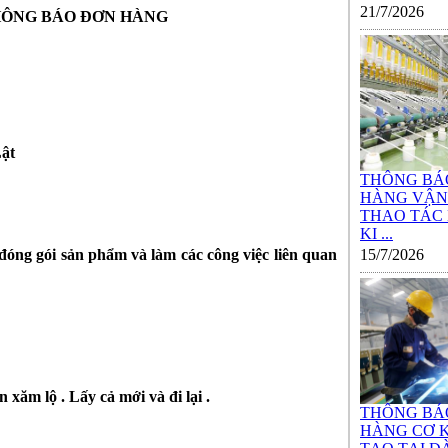
21/7/2026
HÔNG BÁO ĐƠN HÀNG
Lật
THÔNG BÁ
HÀNG VẬN
THAO TÁC
KI ...
óng gói sản phẩm và làm các công việc liên quan
15/7/2026
 xăm lộ . Lấy cả mới và đi lại .
THÔNG BÁ
HÀNG CƠ K