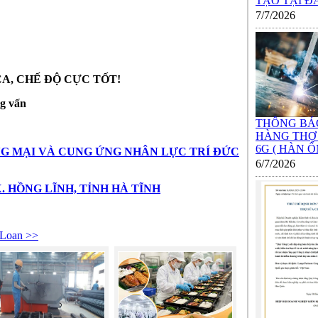
TẠO TẠI ĐÀO
7/7/2026
CA, CHẾ ĐỘ CỰC TỐT!
ỏng vấn
THÔNG BÁ
HÀNG THỢ
6G ( HÀN ỐN
G MẠI VÀ CUNG ỨNG NHÂN LỰC TRÍ ĐỨC
6/7/2026
TX. HỒNG LĨNH, TỈNH HÀ TĨNH
Loan >>