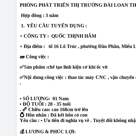
PHÒNG PHÁT TRIỂN THỊ TRƯỜNG ĐÀI LOAN T
Hợp đồng : 3 năm
1. YÊU CẦU TUYỂN DỤNG :
+
CÔNG TY : QUỐC THỊNH HÂM
+ Địa điểm : tổ 16 Lô Trúc , phường Đầu Phần, Miêu 
🧱 Công việc :
✅Sản phẩm :chế tạo linh kiện cơ khí ốc vít
✅Nội dung công việc : thao tác máy CNC , vận chuyển đ
.
• SỐ LƯỢNG: 01 Nam
• ĐỘ TUỔI : 28 - 35 tuổi
. 📏 Chiều cao: cao 168cm trở lên
💍 Hôn nhân : Đã kết hôn có con
Yêu cầu : • Ưu tiên đi nghĩa vụ về . Tuyệt đối không nhận
💰 LƯƠNG & PHÚC LỢI: