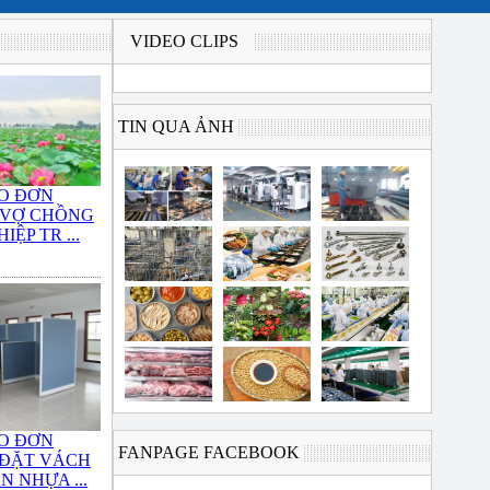
VIDEO CLIPS
TIN QUA ẢNH
O ĐƠN
 VỢ CHỒNG
IỆP TR ...
O ĐƠN
FANPAGE FACEBOOK
 ĐẶT VÁCH
N NHỰA ...