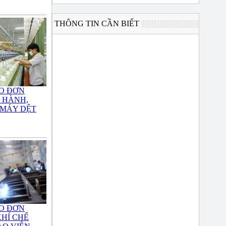
THÔNG TIN CẦN BIẾT
O ĐƠN
 HÀNH,
 MÁY DỆT
O ĐƠN
HÍ CHẾ