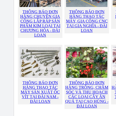
THÔNG BÁO ĐƠN
THÔNG BÁO ĐƠN
HÀNG CHUYÊN GIA
HÀNG THAO TÁC
CÔNG LẮP RÁP SẢN
MÁY, GIA CÔNG CNC
PHẨM KIM LOẠI TẠI
TẠI GIA NGHĨA - ĐÀI
CHƯƠNG HÓA - ĐÀI
LOAN
LOAN
THÔNG BÁO ĐƠN
THÔNG BÁO ĐƠN
HÀNG THAO TÁC
HÀNG TRỒNG, CHĂM
H
MÁY SẢN XUẤT ỐC
SÓC VÀ THU HOẠCH
VÍT TẠI ĐÀI NAM -
CÁC LOẠI CÂY ĂN
ĐÀI LOAN
QUẢ TẠI CAO HÙNG -
ĐÀI LOAN