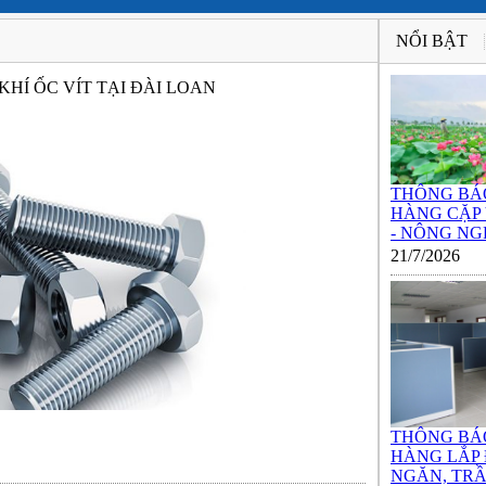
NỔI BẬT
HÍ ỐC VÍT TẠI ĐÀI LOAN
THÔNG BÁ
HÀNG CẶP
- NÔNG NGH
21/7/2026
THÔNG BÁ
HÀNG LẮP
NGĂN, TRẦ