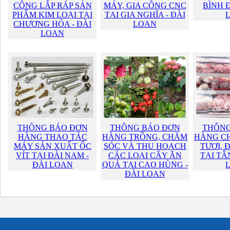
CÔNG LẮP RÁP SẢN
MÁY, GIA CÔNG CNC
BÌNH 
PHẨM KIM LOẠI TẠI
TẠI GIA NGHĨA - ĐÀI
CHƯƠNG HÓA - ĐÀI
LOAN
LOAN
THÔNG BÁO ĐƠN
THÔNG BÁO ĐƠN
THÔNG
HÀNG THAO TÁC
HÀNG TRỒNG, CHĂM
HÀNG CH
MÁY SẢN XUẤT ỐC
SÓC VÀ THU HOẠCH
TƯƠI, 
VÍT TẠI ĐÀI NAM -
CÁC LOẠI CÂY ĂN
TẠI TÂ
ĐÀI LOAN
QUẢ TẠI CAO HÙNG -
ĐÀI LOAN