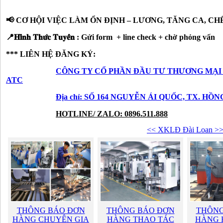
📢 CƠ HỘI VIỆC LÀM ỔN ĐỊNH – LƯƠNG, TĂNG CA, CH
📍𝐇𝐢̀𝐧𝐡 𝐓𝐡𝐮̛́𝐜 𝐓𝐮𝐲𝐞̂̉𝐧 : Gửi form + line check + chờ phỏng vấn
*** LIÊN HỆ ĐĂNG KÝ:
CÔNG TY CỔ PHẦN ĐẦU TƯ THƯƠNG MẠI
ATC
Địa chỉ: SỐ 164 NGUYỄN ÁI QUỐC, TX. HỒ
HOTLINE/ ZALO: 0896.511.888
<< XKLĐ Đài Loan >
THÔNG BÁO ĐƠN
THÔNG BÁO ĐƠN
THÔNG
HÀNG CHUYÊN GIA
HÀNG THAO TÁC
HÀNG H