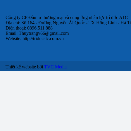
Công ty CP Đầu tư thương mại và cung ứng nhân lực trí đức ATC
Địa chỉ: Số 164 - Đường Nguyễn Ái Quốc - TX Hồng Lĩnh - Hà T
Điện thoại: 0896.511.888
Email:
Thuytrangv66@gmail.com
Website: http://triducatc.com.vn
Thiết kế website bởi
TVC Media