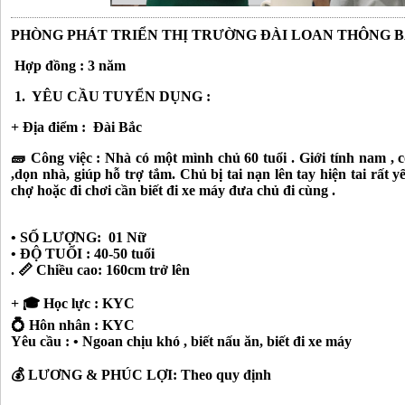
PHÒNG PHÁT TRIỂN THỊ TRƯỜNG ĐÀI LOAN THÔNG 
Hợp đồng : 3 năm
1. YÊU CẦU TUYỂN DỤNG :
+ Địa điểm : Đài Bắc
🧱 Công việc : Nhà có một mình chủ 60 tuổi . Giới tính nam , 
,dọn nhà, giúp hỗ trợ tắm. Chủ bị tai nạn lên tay hiện tai rất y
chợ hoặc đi chơi cần biết đi xe máy đưa chủ đi cùng .
• SỐ LƯỢNG: 01 Nữ
• ĐỘ TUỔI : 40-50 tuổi
. 📏 Chiều cao: 160cm trở lên
+ 🎓 Học lực : KYC
💍 Hôn nhân : KYC
Yêu cầu : • Ngoan chịu khó , biết nấu ăn, biết đi xe máy
💰 LƯƠNG & PHÚC LỢI: Theo quy định