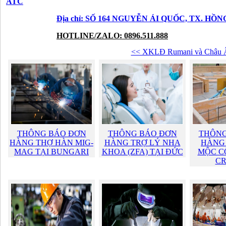
ATC
Địa chỉ: SỐ 164 NGUYỄN ÁI QUỐC, TX. HỒ
HOTLINE/ZALO: 0896.511.888
<< XKLĐ Rumani và Châu 
THÔNG BÁO ĐƠN
THÔNG BÁO ĐƠN
THÔNG
HÀNG THỢ HÀN MIG-
HÀNG TRỢ LÝ NHA
HÀNG 
MAG TẠI BUNGARI
KHOA (ZFA) TẠI ĐỨC
MỘC CỐ
CR