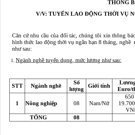
THÔNG 
V/V
:
TUYỂN LAO ĐỘNG THỜI VỤ N
Căn cứ nhu cầu của đối tác, chúng tôi xin thông báo
hình thức lao động thời vụ ngắn hạn 8 tháng, nghề n
như sau:
Ngành nghề tuyển dụng, mức lương như sau
:
Số
Lươn
STT
Ngành nghề
Giới tính
lượng
Euro/t
650
1
Nông nghiệp
08
Nam/Nữ
19.700
VN
TỔNG
08