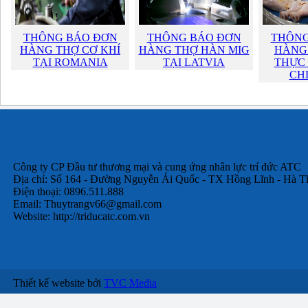
THÔNG BÁO ĐƠN
THÔNG BÁO ĐƠN
THÔNG
HÀNG THỢ CƠ KHÍ
HÀNG THỢ HÀN MIG
HÀNG 
TẠI ROMANIA
TẠI LATVIA
THỰC 
CH
Công ty CP Đầu tư thương mại và cung ứng nhân lực trí đức ATC
Địa chỉ: Số 164 - Đường Nguyễn Ái Quốc - TX Hồng Lĩnh - Hà T
Điện thoại: 0896.511.888
Email:
Thuytrangv66@gmail.com
Website: http://triducatc.com.vn
Thiết kế website bởi
TVC Media