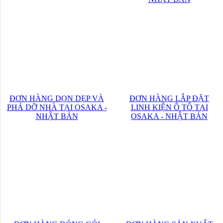
ĐƠN HÀNG DỌN DẸP VÀ
ĐƠN HÀNG LẮP ĐẶT
PHÁ DỠ NHÀ TẠI OSAKA -
LINH KIỆN Ô TÔ TẠI
NHẬT BẢN
OSAKA - NHẬT BẢN