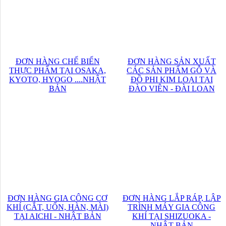
ĐƠN HÀNG CHẾ BIẾN
ĐƠN HÀNG SẢN XUẤT
THỰC PHẨM TẠI OSAKA,
CÁC SẢN PHẨM GỖ VÀ
KYOTO, HYOGO ....NHẬT
ĐỒ PHI KIM LOẠI TẠI
BẢN
ĐÀO VIÊN - ĐÀI LOAN
ĐƠN HÀNG GIA CÔNG CƠ
ĐƠN HÀNG LẮP RÁP, LẬP
KHÍ (CẮT, UỐN, HÀN, MÀI)
TRÌNH MÁY GIA CÔNG
TẠI AICHI - NHẬT BẢN
KHÍ TẠI SHIZUOKA -
NHẬT BẢN