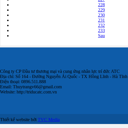
228
229
230
231
232
233
Sau
Công ty CP Đầu tư thương mại và cung ứng nhân lực trí đức ATC
Địa chỉ: Số 164 - Đường Nguyễn Ái Quốc - TX Hồng Lĩnh - Hà Tĩnh
Điện thoại: 0896.511.888
Email:
Thuytrangv66@gmail.com
Website: http://triducatc.com.vn
Thiết kế website bởi
TVC Media