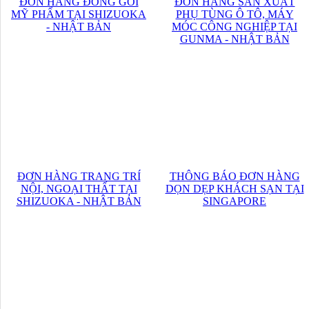
ĐƠN HÀNG ĐÓNG GÓI
ĐƠN HÀNG SẢN XUẤT
MỸ PHẨM TẠI SHIZUOKA
PHỤ TÙNG Ô TÔ, MÁY
- NHẬT BẢN
MÓC CÔNG NGHIỆP TẠI
GUNMA - NHẬT BẢN
ĐƠN HÀNG TRANG TRÍ
THÔNG BÁO ĐƠN HÀNG
NỘI, NGOẠI THẤT TẠI
DỌN DẸP KHÁCH SẠN TẠI
SHIZUOKA - NHẬT BẢN
SINGAPORE