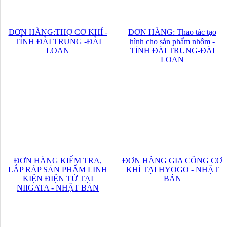
ĐƠN HÀNG:THỢ CƠ KHÍ -
ĐƠN HÀNG: Thao tác tạo
TỈNH ĐÀI TRUNG -ĐÀI
hình cho sản phẩm nhôm -
LOAN
TỈNH ĐÀI TRUNG-ĐÀI
LOAN
ĐƠN HÀNG KIỂM TRA,
ĐƠN HÀNG GIA CÔNG CƠ
LẮP RÁP SẢN PHẨM LINH
KHÍ TẠI HYOGO - NHẬT
KIỆN ĐIỆN TỬ TẠI
BẢN
NIIGATA - NHẬT BẢN