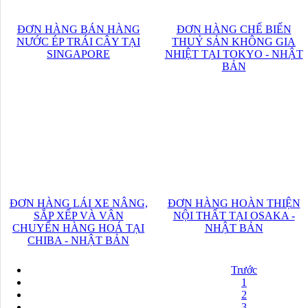
ĐƠN HÀNG BÁN HÀNG
ĐƠN HÀNG CHẾ BIẾN
NƯỚC ÉP TRÁI CÂY TẠI
THUỶ SẢN KHÔNG GIA
SINGAPORE
NHIỆT TẠI TOKYO - NHẬT
BẢN
ĐƠN HÀNG LÁI XE NÂNG,
ĐƠN HÀNG HOÀN THIỆN
SẮP XẾP VÀ VẬN
NỘI THẤT TẠI OSAKA -
CHUYỂN HÀNG HOÁ TẠI
NHẬT BẢN
CHIBA - NHẬT BẢN
Trước
1
2
3