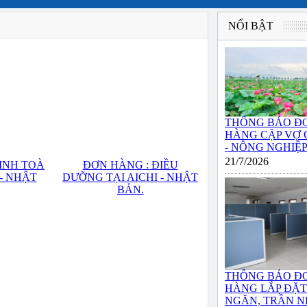
NỔI BẬT
THÔNG BÁO Đ
HÀNG CẶP VỢ
- NÔNG NGHIỆP 
21/7/2026
SINH TOÀ
ĐƠN HÀNG : ĐIỀU
- NHẬT
DƯỠNG TẠI AICHI - NHẬT
BẢN.
THÔNG BÁO Đ
HÀNG LẮP ĐẶ
NGĂN, TRẦN NH