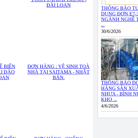
ĐÀI LOAN
THÔNG BÁO T
DỤNG ĐƠN E7-
NGÀNH NGHỀ 
...
30/6/2026
Ế BIẾN
ĐƠN HÀNG : VỆ SINH TOÀ
I ĐÀO
NHÀ TẠI SAITAMA - NHẬT
LOAN
BẢN.
THÔNG BÁO Đ
HÀNG SẢN XU
NHỰA - BÌNH 
KHO ...
4/6/2026