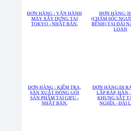
ĐƠN HÀNG : VẬN HÀNH
ĐƠN HÀNG: H
MÁY XÂY DỰNG TẠI
(CHĂM SÓC NGƯỜ
TOKYO - NHẬT BẢN.
BỆNH) TẠI ĐÀI N
LOAN
ĐƠN HÀNG : KIỂM TRA,
ĐƠN HÀNG:ĐI R
SẢN XUẤT ĐÓNG GÓI
LẮP RÁP, HÀN
SẢN PHẨM TẠI GIFU -
KHUNG SẮT TẠ
NHẬT BẢN.
NGHĨA - ĐÀI 