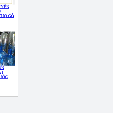
UYỂN
3
THỢ GÒ
ƠN
ẤT
NƯỚC