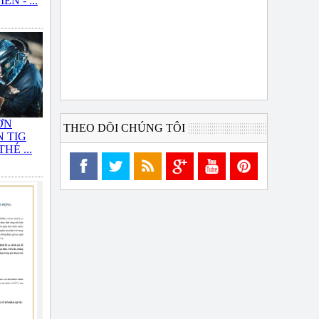
N - ...
ƠN
THEO DÕI CHÚNG TÔI
 TIG
HÉ ...