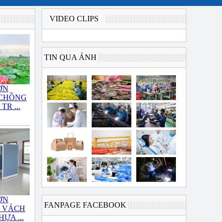
VIDEO CLIPS
TIN QUA ẢNH
ƠN
 CHỒNG
TR ...
ƠN
FANPAGE FACEBOOK
T VÁCH
ỰA ...