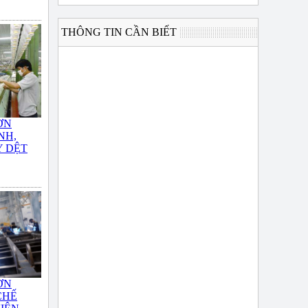
THÔNG TIN CẦN BIẾT
ƠN
NH,
 DỆT
ƠN
CHẾ