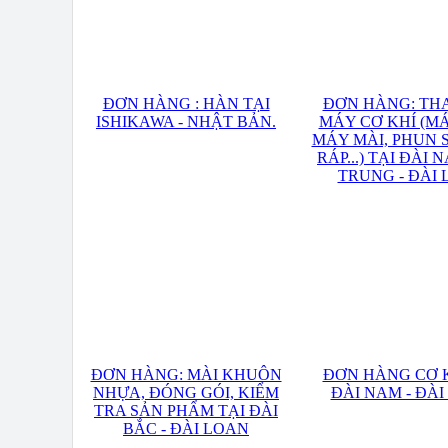
ĐƠN HÀNG : HÀN TẠI
ĐƠN HÀNG: TH
ISHIKAWA - NHẬT BẢN.
MÁY CƠ KHÍ (M
MÁY MÀI, PHUN 
RÁP...) TẠI ĐÀI 
TRUNG - ĐÀI
ĐƠN HÀNG: MÀI KHUÔN
ĐƠN HÀNG CƠ K
NHỰA, ĐÓNG GÓI, KIỂM
ĐÀI NAM - ĐÀ
TRA SẢN PHẨM TẠI ĐÀI
BẮC - ĐÀI LOAN