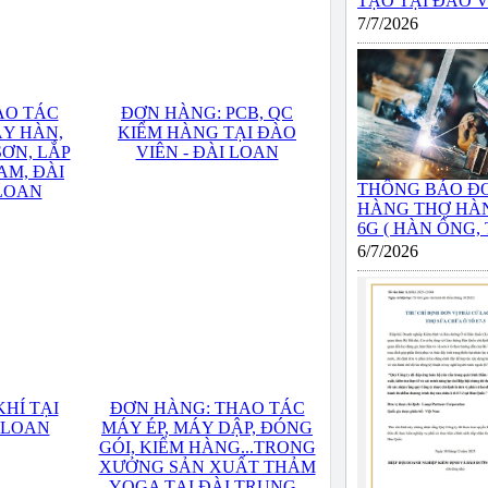
TẠO TẠI ĐÀO VIÊ
7/7/2026
AO TÁC
ĐƠN HÀNG: PCB, QC
ÁY HÀN,
KIỂM HÀNG TẠI ĐÀO
SƠN, LẮP
VIÊN - ĐÀI LOAN
NAM, ĐÀI
THÔNG BÁO Đ
 LOAN
HÀNG THỢ HÀN
6G ( HÀN ỐNG, T
6/7/2026
HÍ TẠI
ĐƠN HÀNG: THAO TÁC
I LOAN
MÁY ÉP, MÁY DẬP, ĐÓNG
GÓI, KIỂM HÀNG...TRONG
XƯỞNG SẢN XUẤT THẢM
YOGA TẠI ĐÀI TRUNG -