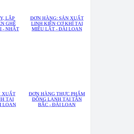
Y, LẮP
ĐƠN HÀNG: SẢN XUẤT
ỆN GHẾ
LINH KIỆN CƠ KHÍ TẠI
I - NHẬT
MIÊU LẬT - ĐÀI LOAN
N XUẤT
ĐƠN HÀNG THỰC PHẨM
H TẠI
ĐÔNG LẠNH TẠI TÂN
I LOAN
BẮC - ĐÀI LOAN