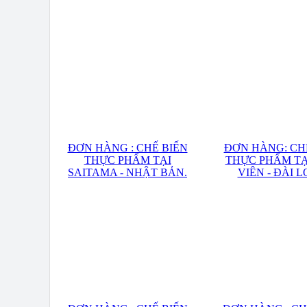
ĐƠN HÀNG : CHẾ BIẾN
ĐƠN HÀNG: CH
THỰC PHẨM TẠI
THỰC PHẨM TẠ
SAITAMA - NHẬT BẢN.
VIÊN - ĐÀI 