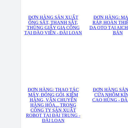
ĐƠN HÀNG SẢN XUẤT
ĐƠN HÀNG: MA
ỐNG SẮT, THANH SẮT,
RÁP, HOÀN THI
THÙNG GIẤY GIA CÔNG
DA OTO TẠI AICH
TẠI ĐÀO VIÊN - ĐÀI LOAN
BẢN
ĐƠN HÀNG: THAO TÁC
ĐƠN HÀNG SẢ
MÁY, ĐÓNG GÓI, KIỂM
CỬA NHÔM KÍN
HÀNG, VẬN CHUYỂN
CAO HÙNG - ĐÀ
HÀNG HÓA... TRONG
CÔNG TY SẢN XUẤT
ROBOT TẠI ĐÀI TRUNG -
ĐÀI LOAN