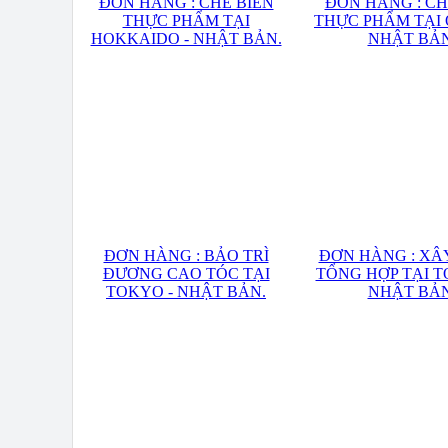
ĐƠN HÀNG : CHẾ BIẾN
ĐƠN HÀNG : CH
THỰC PHẨM TẠI
THỰC PHẨM TẠI 
HOKKAIDO - NHẬT BẢN.
NHẬT BẢN
ĐƠN HÀNG : BẢO TRÌ
ĐƠN HÀNG : XÂ
ĐƯƠNG CAO TÓC TẠI
TỔNG HỢP TẠI TO
TOKYO - NHẬT BẢN.
NHẬT BẢN