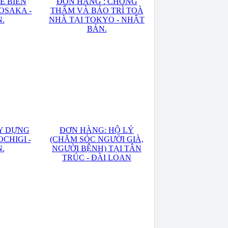
Ế BIẾN
ĐƠN HÀNG : CHỐNG
OSAKA -
THẤM VÀ BẢO TRÌ TOÀ
.
NHÀ TẠI TOKYO - NHẬT
BẢN.
Y DỰNG
ĐƠN HÀNG: HỘ LÝ
CHIGI -
(CHĂM SÓC NGƯỜI GIÀ,
.
NGƯỜI BỆNH) TẠI TÂN
TRÚC - ĐÀI LOAN