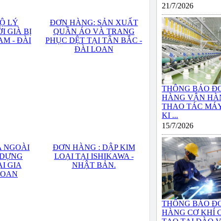
21/7/2026
Ộ LÝ
ĐƠN HÀNG: SẢN XUẤT
I GIÀ BỊ
QUẦN ÁO VÀ TRANG
AM - ĐÀI
PHỤC DỆT TẠI TÂN BẮC -
ĐÀI LOAN
THÔNG BÁO Đ
HÀNG VẬN HÀ
THAO TÁC MÁY
KI ...
15/7/2026
A NGOÀI
ĐƠN HÀNG : DẬP KIM
, DỰNG
LOẠI TẠI ISHIKAWA -
I GIA
NHẬT BẢN.
LOAN
THÔNG BÁO Đ
HÀNG CƠ KHÍ 