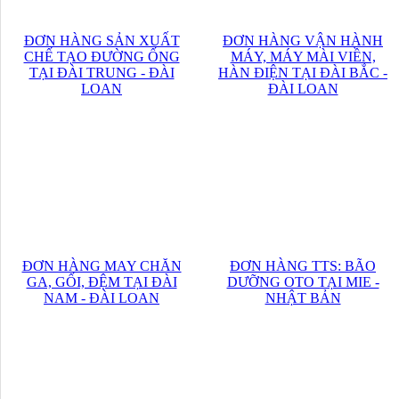
ĐƠN HÀNG SẢN XUẤT
ĐƠN HÀNG VẬN HÀNH
CHẾ TẠO ĐƯỜNG ỐNG
MÁY, MÁY MÀI VIỀN,
TẠI ĐÀI TRUNG - ĐÀI
HÀN ĐIỆN TẠI ĐÀI BẮC -
LOAN
ĐÀI LOAN
ĐƠN HÀNG MAY CHĂN
ĐƠN HÀNG TTS: BÃO
GA, GỐI, ĐỆM TẠI ĐÀI
DƯỠNG OTO TẠI MIE -
NAM - ĐÀI LOAN
NHẬT BẢN