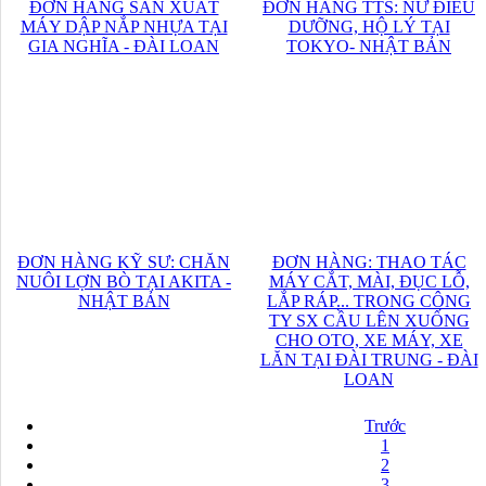
ĐƠN HÀNG SẢN XUẤT
ĐƠN HÀNG TTS: NỮ ĐIỀU
MÁY DẬP NẮP NHỰA TẠI
DƯỠNG, HỘ LÝ TẠI
GIA NGHĨA - ĐÀI LOAN
TOKYO- NHẬT BẢN
ĐƠN HÀNG KỸ SƯ: CHĂN
ĐƠN HÀNG: THAO TÁC
NUÔI LỢN BÒ TẠI AKITA -
MÁY CẮT, MÀI, ĐỤC LỖ,
NHẬT BẢN
LẮP RÁP... TRONG CÔNG
TY SX CẦU LÊN XUỐNG
CHO OTO, XE MÁY, XE
LĂN TẠI ĐÀI TRUNG - ĐÀI
LOAN
Trước
1
2
3