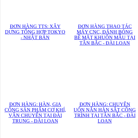
ĐƠN HÀNG TTS: XÂY
ĐƠN HÀNG THAO TÁC
DỰNG TỔNG HỢP TOKYO
MÁY CNC, ĐÁNH BÓNG
- NHẬT BẢN
BỀ MẶT KHUÔN MẪU TẠI
TÂN BẮC - ĐÀI LOAN
ĐƠN HÀNG: HÀN, GIA
ĐƠN HÀNG: CHUYÊN
CÔNG SẢN PHẨM CƠ KHÍ,
UỐN NẮN HÀN SẮT CÔNG
VẬN CHUYỂN TẠI ĐÀI
TRÌNH TẠI TÂN BẮC - ĐÀI
TRUNG - ĐÀI LOAN
LOAN