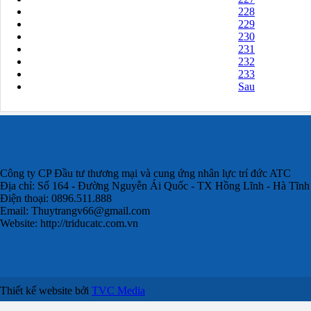
228
229
230
231
232
233
Sau
Công ty CP Đầu tư thương mại và cung ứng nhân lực trí đức ATC
Địa chỉ: Số 164 - Đường Nguyễn Ái Quốc - TX Hồng Lĩnh - Hà Tĩnh
Điện thoại: 0896.511.888
Email:
Thuytrangv66@gmail.com
Website: http://triducatc.com.vn
Thiết kế website bởi
TVC Media