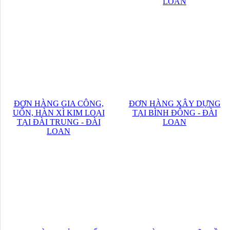
LOAN
ĐƠN HÀNG GIA CÔNG,
ĐƠN HÀNG XÂY DỰNG
UỐN, HÀN XÌ KIM LOẠI
TẠI BÌNH ĐÔNG - ĐÀI
TẠI ĐÀI TRUNG - ĐÀI
LOAN
LOAN