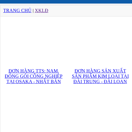
TRANG CHỦ
|
XKLĐ
ĐƠN HÀNG TTS: NAM,
ĐƠN HÀNG SẢN XUẤT
ĐÓNG GÓI CÔNG NGHIỆP
SẢN PHẨM KIM LOẠI TẠI
TẠI OSAKA - NHẬT BẢN
ĐÀI TRUNG - ĐÀI LOAN