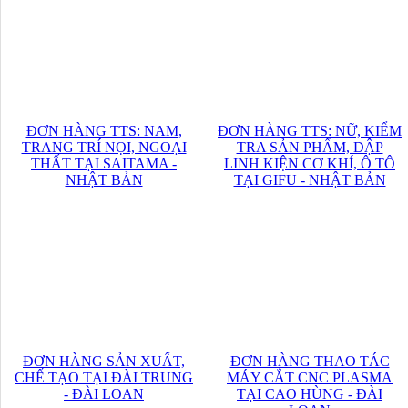
ĐƠN HÀNG TTS: NAM,
ĐƠN HÀNG TTS: NỮ, KIỂM
TRANG TRÍ NỌI, NGOẠI
TRA SẢN PHẨM, DẬP
THẤT TẠI SAITAMA -
LINH KIỆN CƠ KHÍ, Ô TÔ
NHẬT BẢN
TẠI GIFU - NHẬT BẢN
ĐƠN HÀNG SẢN XUẤT,
ĐƠN HÀNG THAO TÁC
CHẾ TẠO TẠI ĐÀI TRUNG
MÁY CẮT CNC PLASMA
- ĐÀI LOAN
TẠI CAO HÙNG - ĐÀI