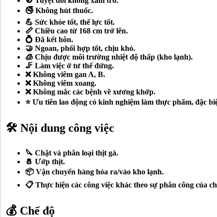
🚫 Tuyệt đối không xăm trổ.
🚭 Không hút thuốc.
💪 Sức khỏe tốt, thể lực tốt.
📏 Chiều cao từ 168 cm trở lên.
💍 Đã kết hôn.
🤝 Ngoan, phối hợp tốt, chịu khó.
🧊 Chịu được môi trường nhiệt độ thấp (kho lạnh).
🦵 Làm việc ở tư thế đứng.
❌ Không viêm gan A, B.
❌ Không viêm xoang.
❌ Không mắc các bệnh về xương khớp.
⭐ Ưu tiên lao động có kinh nghiệm làm thực phẩm, đặc biệt 
🛠️ Nội dung công việc
🔪 Chặt và phân loại thịt gà.
🧂 Ướp thịt.
📦 Vận chuyển hàng hóa ra/vào kho lạnh.
📋 Thực hiện các công việc khác theo sự phân công của c
💰 Chế độ