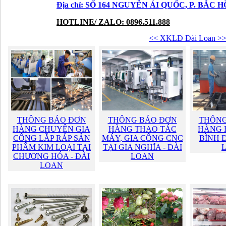
Địa chỉ: SỐ 164 NGUYỄN ÁI QUỐC, P. BẮC 
HOTLINE/ ZALO: 0896.511.888
<< XKLĐ Đài Loan >
THÔNG BÁO ĐƠN
THÔNG BÁO ĐƠN
THÔNG
HÀNG CHUYÊN GIA
HÀNG THAO TÁC
HÀNG H
CÔNG LẮP RÁP SẢN
MÁY, GIA CÔNG CNC
BÌNH 
PHẨM KIM LOẠI TẠI
TẠI GIA NGHĨA - ĐÀI
CHƯƠNG HÓA - ĐÀI
LOAN
LOAN