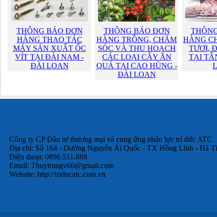
THÔNG BÁO ĐƠN
THÔNG BÁO ĐƠN
THÔNG
HÀNG THAO TÁC
HÀNG TRỒNG, CHĂM
HÀNG CH
MÁY SẢN XUẤT ỐC
SÓC VÀ THU HOẠCH
TƯƠI, 
VÍT TẠI ĐÀI NAM -
CÁC LOẠI CÂY ĂN
TẠI TÂ
ĐÀI LOAN
QUẢ TẠI CAO HÙNG -
ĐÀI LOAN
Công ty CP Đầu tư thương mại và cung ứng nhân lực trí đức ATC
Địa chỉ: Số 164 - Đường Nguyễn Ái Quốc - TX Hồng Lĩnh - Hà T
Điện thoại: 0896.511.888
Email:
Thuytrangv66@gmail.com
Website: http://triducatc.com.vn