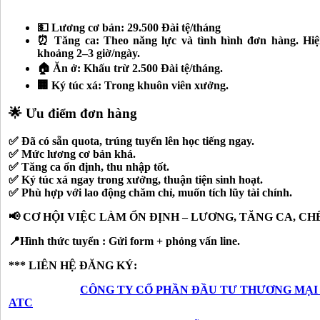
💵 Lương cơ bản: 29.500 Đài tệ/tháng
⏰ Tăng ca: Theo năng lực và tình hình đơn hàng. Hiện
khoảng 2–3 giờ/ngày.
🏠 Ăn ở: Khấu trừ 2.500 Đài tệ/tháng.
🏢 Ký túc xá: Trong khuôn viên xưởng.
🌟 Ưu điểm đơn hàng
✅ Đã có sẵn quota, trúng tuyển lên học tiếng ngay.
✅ Mức lương cơ bản khá.
✅ Tăng ca ổn định, thu nhập tốt.
✅ Ký túc xá ngay trong xưởng, thuận tiện sinh hoạt.
✅ Phù hợp với lao động chăm chỉ, muốn tích lũy tài chính.
📢 CƠ HỘI VIỆC LÀM ỔN ĐỊNH – LƯƠNG, TĂNG CA, CH
📍Hình thức tuyển : Gửi form + phỏng vấn line.
*** LIÊN HỆ ĐĂNG KÝ:
CÔNG TY CỔ PHẦN ĐẦU TƯ THƯƠNG MẠI
ATC