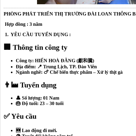
PHÒNG PHÁT TRIỂN THỊ TRƯỜNG ĐÀI LOAN THÔNG 
Hợp đồng : 3 năm
1. YÊU CẦU TUYỂN DỤNG :
🏢 Thông tin công ty
Công ty: HIẾN HOÀ ĐẰNG (獻和騰)
Địa điểm: 📍 Trung Lịch, TP. Đào Viên
Ngành nghề: 🍗 Chế biến thực phẩm – Xử lý thịt gà
👨‍🏭 Tuyển dụng
👤 Số lượng: 01 Nam
🎂 Độ tuổi: 23 – 30 tuổi
✅ Yêu cầu
🆕 Lao động đi mới.