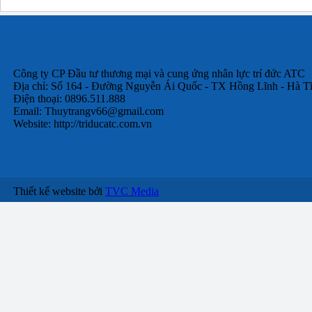
Công ty CP Đầu tư thương mại và cung ứng nhân lực trí đức ATC
Địa chỉ: Số 164 - Đường Nguyễn Ái Quốc - TX Hồng Lĩnh - Hà T
Điện thoại: 0896.511.888
Email:
Thuytrangv66@gmail.com
Website: http://triducatc.com.vn
Thiết kế website bởi
TVC Media