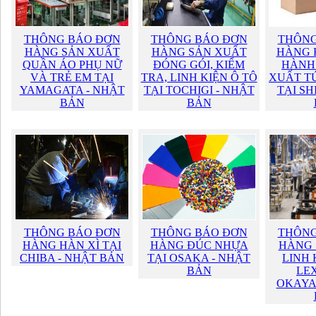
THÔNG BÁO ĐƠN
THÔNG BÁO ĐƠN
THÔNG
HÀNG SẢN XUẤT
HÀNG SẢN XUẤT
HÀNG 
QUẦN ÁO PHỤ NỮ
ĐÓNG GÓI, KIỂM
HÀNH
VÀ TRẺ EM TẠI
TRA, LINH KIỆN Ô TÔ
XUẤT TÚ
YAMAGATA - NHẬT
TẠI TOCHIGI - NHẬT
TẠI SH
BẢN
BẢN
THÔNG BÁO ĐƠN
THÔNG BÁO ĐƠN
THÔNG
HÀNG HÀN XÌ TẠI
HÀNG ĐÚC NHỰA
HÀNG 
CHIBA - NHẬT BẢN
TẠI OSAKA - NHẬT
LINH 
BẢN
LEX
OKAYA