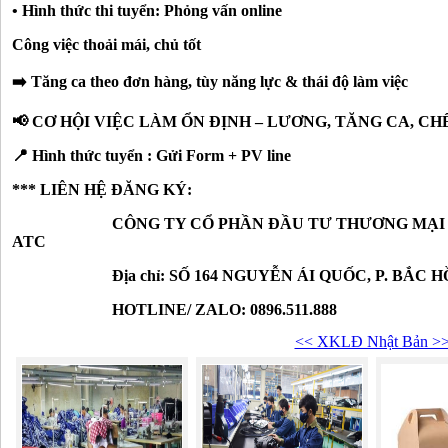
• Hình thức thi tuyển: Phỏng vấn online
Công việc thoải mái, chủ tốt
➡️
Tăng ca theo đơn hàng, tùy năng lực & thái độ làm việc
📢
CƠ HỘI VIỆC LÀM ỔN ĐỊNH – LƯƠNG, TĂNG CA, CH
📍
Hình thức tuyển
: Gửi Form + PV line
*** LIÊN HỆ ĐĂNG KÝ:
CÔNG TY CỔ PHẦN ĐẦU TƯ THƯƠNG MẠI VÀ 
ATC
Địa chỉ: SỐ 164 NGUYỄN ÁI QUỐC, P. BẮC HỒN
HOTLINE/ ZALO: 0896.511.888
<< XKLĐ Nhật Bản >