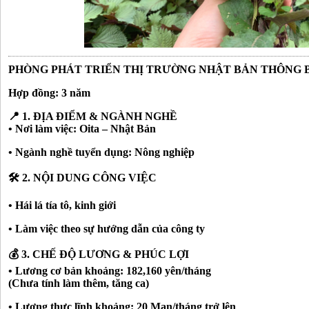
PHÒNG PHÁT TRIỂN THỊ TRƯỜNG NHẬT BẢN THÔNG 
Hợp đồng: 3 năm
📍
1. ĐỊA ĐIỂM & NGÀNH NGHỀ
• Nơi làm việc: Oita – Nhật Bản
• Ngành nghề tuyển dụng: Nông nghiệp
🛠️
2. NỘI DUNG CÔNG VIỆC
• Hái lá tía tô, kinh giới
• Làm việc theo sự hướng dẫn của công ty
💰
3. CHẾ ĐỘ LƯƠNG & PHÚC LỢI
• Lương cơ bản khoảng: 182,160 yên/tháng
(Chưa tính làm thêm, tăng ca)
• Lương thực lĩnh khoảng: 20 Man/tháng trở lên