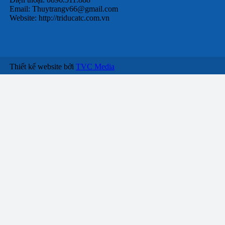
Email:
Thuytrangv66@gmail.com
Website: http://triducatc.com.vn
Thiết kế website bởi
TVC Media