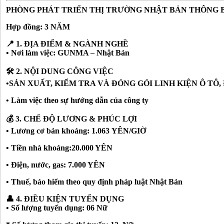
PHÒNG PHÁT TRIỂN THỊ TRƯỜNG NHẬT BẢN THÔNG 
Hợp đồng: 3 NĂM
📍 1. ĐỊA ĐIỂM & NGÀNH NGHỀ
• Nơi làm việc: GUNMA – Nhật Bản
🛠️ 2. NỘI DUNG CÔNG VIỆC
•SẢN XUẤT, KIỂM TRA VÀ ĐÓNG GÓI LINH KIỆN Ô TÔ, 
• Làm việc theo sự hướng dẫn của công ty
💰 3. CHẾ ĐỘ LƯƠNG & PHÚC LỢI
• Lương cơ bản khoảng: 1.063 YÊN/GIỜ
• Tiền nhà khoảng:20.000 YÊN
• Điện, nước, gas: 7.000 YÊN
• Thuế, bảo hiểm theo quy định pháp luật Nhật Bản
👤 4. ĐIỀU KIỆN TUYỂN DỤNG
• Số lượng tuyển dụng: 06 Nữ