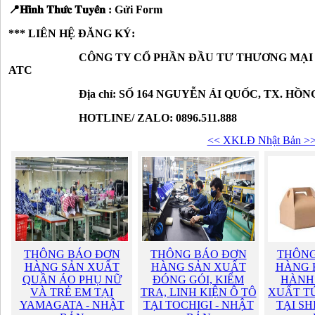
📍𝐇𝐢̀𝐧𝐡 𝐓𝐡𝐮̛́𝐜 𝐓𝐮𝐲𝐞̂̉𝐧 : Gửi Form
*** LIÊN HỆ ĐĂNG KÝ:
CÔNG TY CỔ PHẦN ĐẦU TƯ THƯƠNG MẠI VÀ 
ATC
Địa chỉ: SỐ 164 NGUYỄN ÁI QUỐC, TX. HỒNG L
HOTLINE/ ZALO: 0896.511.888
<< XKLĐ Nhật Bản >
THÔNG BÁO ĐƠN
THÔNG BÁO ĐƠN
THÔNG
HÀNG SẢN XUẤT
HÀNG SẢN XUẤT
HÀNG 
QUẦN ÁO PHỤ NỮ
ĐÓNG GÓI, KIỂM
HÀNH
VÀ TRẺ EM TẠI
TRA, LINH KIỆN Ô TÔ
XUẤT TÚ
YAMAGATA - NHẬT
TẠI TOCHIGI - NHẬT
TẠI SH