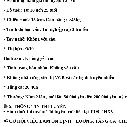
* Số lượng tham gia thi tuyển: 12 Nữ
• Độ tuổi: Từ 18 đến 25 tuổi
* Chiều cao:> 153cm. Cân nặng : >45kg
• Trình độ học vấn: Tốt nghiệp cấp 3 trở lên
• Tay nghề: Không yêu cầu
* Thị lực:
≥
5/10
Hình xăm: KHông yêu cầu
* Tình trạng hôn nhân: Không yêu cầu
* Không nhận ứng viên bị VGB và các bệnh truyền nhiễm
* Tăng ca: 20-40h
* Thưởng: Năm 2 lần , mỗi lần 50.000 yên đến 200.000 yên tuỳ 
📝 5. THÔNG TIN THI TUYỂN
• Hình thức thi tuyển: Thi tuyển trực tiếp tại TTĐT HXV
📢 CƠ HỘI VIỆC LÀM ỔN ĐỊNH – LƯƠNG, TĂNG CA, CH