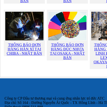
BẢN
BẢN
THÔNG BÁO ĐƠN
THÔNG BÁO ĐƠN
THÔNG
HÀNG HÀN XÌ TẠI
HÀNG ĐÚC NHỰA
HÀNG 
CHIBA - NHẬT BẢN
TẠI OSAKA - NHẬT
LINH 
BẢN
LEX
OKAYA
Công ty CP Đầu tư thương mại và cung ứng nhân lực trí đức ATC
Địa chỉ: Số 164 - Đường Nguyễn Ái Quốc - TX Hồng Lĩnh - Hà T
Điện thoại: 0896.511.888