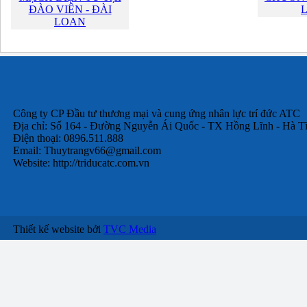
ĐÀO VIÊN - ĐÀI
LOAN
Công ty CP Đầu tư thương mại và cung ứng nhân lực trí đức ATC
Địa chỉ: Số 164 - Đường Nguyễn Ái Quốc - TX Hồng Lĩnh - Hà T
Điện thoại: 0896.511.888
Email:
Thuytrangv66@gmail.com
Website: http://triducatc.com.vn
Thiết kế website bởi
TVC Media