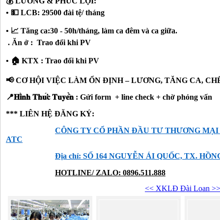
💰
LƯƠNG & PHÚC LỢI:
•
💵
LCB: 29500 đài tệ/ tháng
•
📈
Tăng ca:30 - 50h/tháng, làm ca đêm và ca giữa.
. Ăn ở : Trao đổi khi PV
•
🏠
KTX : Trao đổi khi PV
📢
CƠ HỘI VIỆC LÀM ỔN ĐỊNH – LƯƠNG, TĂNG CA, CH
📍
𝐇𝐢
𝐧𝐡
𝐓𝐡𝐮
𝐜
𝐓𝐮𝐲𝐞
𝐧
: Gửi form + line check + chờ phỏng vấn
*** LIÊN HỆ ĐĂNG KÝ:
CÔNG TY CỔ PHẦN ĐẦU TƯ THƯƠNG MẠI
ATC
Địa chỉ: SỐ 164 NGUYỄN ÁI QUỐC, TX. HỒ
HOTLINE/ ZALO: 0896.511.888
<< XKLĐ Đài Loan >