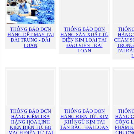
THÔNG BÁO ĐƠN
THÔNG BÁO ĐƠN
THÔNG
HÀNG DỆT MAY TẠI
HÀNG SẢN XUẤT TỦ
HÀNG 
ĐÀI TRUNG - ĐÀI
ĐIỆN KIM LOẠI TẠI
CHĂM S
LOAN
ĐÀO VIÊN - ĐÀI
TRONG
LOAN
TẠI ĐÀ
THÔNG BÁO ĐƠN
THÔNG BÁO ĐƠN
THÔNG
HÀNG KIỂM TRA
HÀNG ĐIỆN TỬ - KIM
HÀNG C
HÀNG HÓA LINH
KHÍ NGŨ KIM TẠI
CÔNG L
KIỆN ĐIỆN TỬ, BO
TÂN BẮC - ĐÀI LOAN
PHẨM K
MẠCH ĐIỆN TỬ TẠI
CHƯƠNG