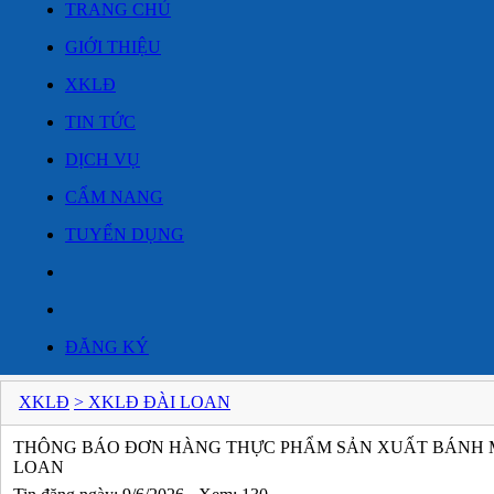
TRANG CHỦ
GIỚI THIỆU
XKLĐ
TIN TỨC
DỊCH VỤ
CẨM NANG
TUYỂN DỤNG
ĐĂNG KÝ
XKLĐ
> XKLĐ ĐÀI LOAN
THÔNG BÁO ĐƠN HÀNG THỰC PHẨM SẢN XUẤT BÁNH MÌ
LOAN