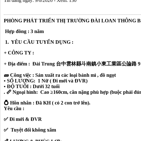
Tin đăng ngày: 9/6/2026 - Xem: 130
PHÒNG PHÁT TRIỂN THỊ TRƯỜNG ĐÀI LOAN THÔNG 
Hợp đồng : 3 năm
1. YÊU CẦU TUYỂN DỤNG :
+
CÔNG TY :
+ Địa điểm : Đài Trung
台中雲林縣斗南鎮小東工業區公論路 9
🧱
Công việc : S
ản xuất ra các loại bánh mì , đồ ngọt
• SỐ LƯỢNG: 1 Nữ ( Đi mới và ĐVR)
• ĐỘ TUỔI : Dưới 32 tuổi
.
📏
Ngoại hình: Cao ≥160cm, cân nặng phù hợp (
buộc phải đún
💍
Hôn nhân : Đã KH ( có 2 con trở lên).
Yêu cầu :
✅
Đi mới & ĐVR
✅
Tuyệt đối không xăm