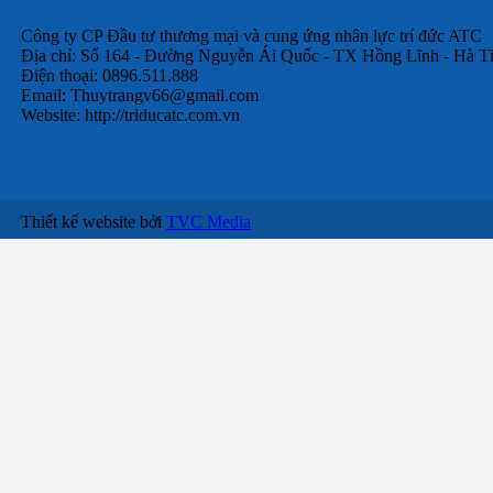
Công ty CP Đầu tư thương mại và cung ứng nhân lực trí đức ATC
Địa chỉ: Số 164 - Đường Nguyễn Ái Quốc - TX Hồng Lĩnh - Hà T
Điện thoại: 0896.511.888
Email:
Thuytrangv66@gmail.com
Website: http://triducatc.com.vn
Thiết kế website bởi
TVC Media