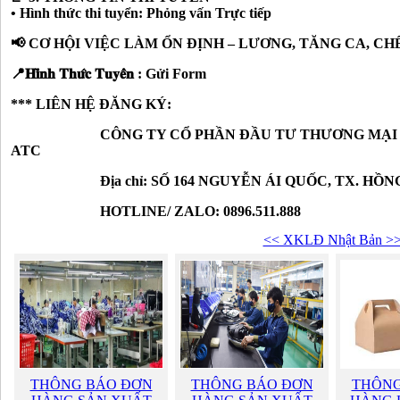
• Hình thức thi tuyển: Phỏng vấn Trực tiếp
📢 CƠ HỘI VIỆC LÀM ỔN ĐỊNH – LƯƠNG, TĂNG CA, CH
📍𝐇𝐢̀𝐧𝐡 𝐓𝐡𝐮̛́𝐜 𝐓𝐮𝐲𝐞̂̉𝐧 : Gửi Form
*** LIÊN HỆ ĐĂNG KÝ:
CÔNG TY CỔ PHẦN ĐẦU TƯ THƯƠNG MẠI VÀ 
ATC
Địa chỉ: SỐ 164 NGUYỄN ÁI QUỐC, TX. HỒNG L
HOTLINE/ ZALO: 0896.511.888
<< XKLĐ Nhật Bản >
THÔNG BÁO ĐƠN
THÔNG BÁO ĐƠN
THÔNG