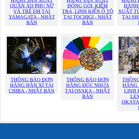
HÀNG SẢN XUẤT
HÀNG SẢN XUẤT
HÀNG 
QUẦN ÁO PHỤ NỮ
ĐÓNG GÓI, KIỂM
HÀNH
VÀ TRẺ EM TẠI
TRA, LINH KIỆN Ô TÔ
XUẤT TÚ
YAMAGATA - NHẬT
TẠI TOCHIGI - NHẬT
TẠI SH
BẢN
BẢN
THÔNG BÁO ĐƠN
THÔNG BÁO ĐƠN
THÔNG
HÀNG HÀN XÌ TẠI
HÀNG ĐÚC NHỰA
HÀNG 
CHIBA - NHẬT BẢN
TẠI OSAKA - NHẬT
LINH 
BẢN
LEX
OKAYA