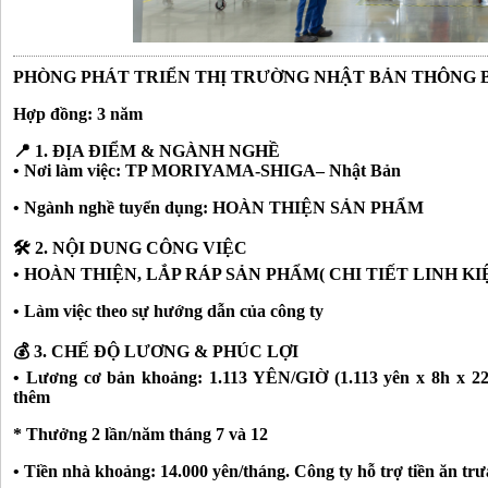
PHÒNG PHÁT TRIỂN THỊ TRƯỜNG NHẬT BẢN THÔNG 
Hợp đồng: 3 năm
📍 1. ĐỊA ĐIỂM & NGÀNH NGHỀ
• Nơi làm việc: TP MORIYAMA-SHIGA– Nhật Bản
• Ngành nghề tuyển dụng: HOÀN THIỆN SẢN PHẨM
🛠️ 2. NỘI DUNG CÔNG VIỆC
• HOÀN THIỆN, LẮP RÁP SẢN PHẨM( CHI TIẾT LINH KI
• Làm việc theo sự hướng dẫn của công ty
💰 3. CHẾ ĐỘ LƯƠNG & PHÚC LỢI
• Lương cơ bản khoảng: 1.113 YÊN/GIỜ (1.113 yên x 8h x 22 
thêm
* Thưởng 2 lần/năm tháng 7 và 12
• Tiền nhà khoảng: 14.000 yên/tháng. Công ty hỗ trợ tiền ăn trư