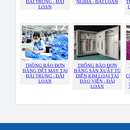
ĐÀI TRUNG - ĐÀI
NGHĨA - ĐÀI LOAN
T
LOAN
THÔNG BÁO ĐƠN
THÔNG BÁO ĐƠN
HÀNG DỆT MAY TẠI
HÀNG SẢN XUẤT TỦ
ĐÀI TRUNG - ĐÀI
ĐIỆN KIM LOẠI TẠI
C
LOAN
ĐÀO VIÊN - ĐÀI
LOAN