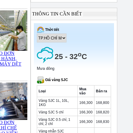
THÔNG TIN CẦN BIẾT
O ĐƠN
 HÀNH,
 MÁY DỆT
O ĐƠN
HÍ CHẾ