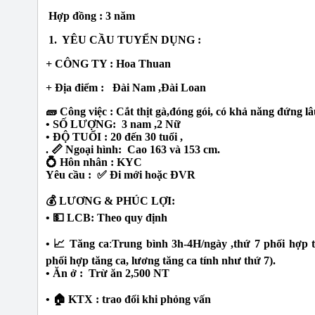
Hợp đồng : 3 năm
1. YÊU CẦU TUYỂN DỤNG :
+
CÔNG TY : Hoa Thuan
+ Địa điểm : Đài Nam ,Đài Loan
🧱 Công việc : Cắt thịt gà,đóng gói, có khả năng đứng l
• SỐ LƯỢNG: 3 nam ,2 Nữ
• ĐỘ TUỔI : 20 đến 30 tuổi ,
. 📏 Ngoại hình: Cao 163 và 153 cm.
💍 Hôn nhân : KYC
Yêu cầu : ✅ Đi mới hoặc ĐVR
💰 LƯƠNG & PHÚC LỢI:
• 💵 LCB: Theo quy định
• 📈 Tăng ca
:
Trung bình 3h-4H/ngày ,thứ 7 phối hợp tă
phối hợp tăng ca, lương tăng ca tính như thứ 7).
• Ăn ở : Trừ ăn 2,500 NT
• 🏠 KTX : trao đổi khi phỏng vấn