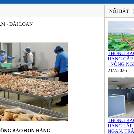
NỔI BẬT
M - ĐÀI LOAN
THÔNG BÁ
HÀNG CẶP
- NÔNG NGH
21/7/2026
THÔNG BÁ
HÀNG LẮP
HÔNG BÁO ĐƠN HÀNG
NGĂN, TRẦ