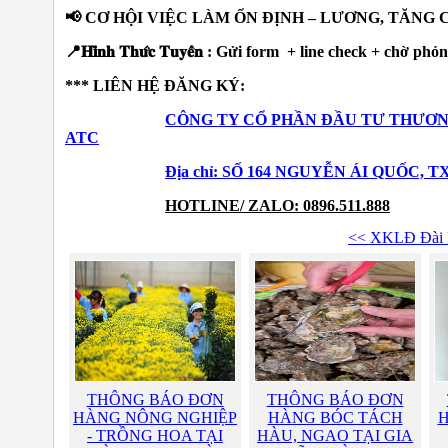
📢 CƠ HỘI VIỆC LÀM ỔN ĐỊNH – LƯƠNG, TĂNG 
📍𝐇𝐢̀𝐧𝐡 𝐓𝐡𝐮̛́𝐜 𝐓𝐮𝐲𝐞̂̉𝐧 : Gửi form + line check + chờ ph
*** LIÊN HỆ ĐĂNG KÝ:
CÔNG TY CỔ PHẦN ĐẦU TƯ THƯƠN
ATC
Địa chỉ: SỐ 164 NGUYỄN ÁI QUỐC, 
HOTLINE/ ZALO: 0896.511.888
<< XKLĐ Đài 
THÔNG BÁO ĐƠN
THÔNG BÁO ĐƠN
HÀNG NÔNG NGHIỆP
HÀNG BÓC TÁCH
H
- TRỒNG HOA TẠI
HÀU, NGAO TẠI GIA