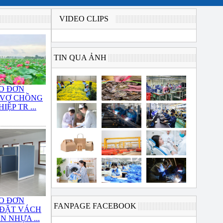
VIDEO CLIPS
TIN QUA ẢNH
O ĐƠN
 VỢ CHỒNG
IỆP TR ...
O ĐƠN
FANPAGE FACEBOOK
 ĐẶT VÁCH
N NHỰA ...