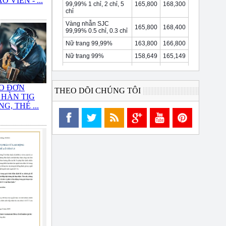
 VIÊN - ...
O ĐƠN
THEO DÕI CHÚNG TÔI
 HÀN TIG
G, THÉ ...