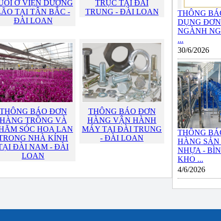
UỔI Ở VIỆN DƯỠNG
TRỤC TẠI ĐÀI
LÃO TẠI TÂN BẮC -
TRUNG - ĐÀI LOAN
THÔNG BÁ
ĐÀI LOAN
DỤNG ĐƠN 
NGÀNH NG
...
30/6/2026
THÔNG BÁO ĐƠN
THÔNG BÁO ĐƠN
HÀNG TRỒNG VÀ
HÀNG VẬN HÀNH
HĂM SÓC HOA LAN
MÁY TẠI ĐÀI TRUNG
THÔNG BÁ
TRONG NHÀ KÍNH
- ĐÀI LOAN
HÀNG SẢN
TẠI ĐÀI NAM - ĐÀI
NHỰA - BÌ
LOAN
KHO ...
4/6/2026