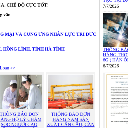
TẠO TẠI ĐÀO
CA, CHẾ ĐỘ CỰC TỐT!
7/7/2026
ỏng vấn
G MẠI VÀ CUNG ỨNG NHÂN LỰC TRÍ ĐỨC
TX. HỒNG LĨNH, TỈNH HÀ TĨNH
THÔNG BÁ
HÀNG THỢ
6G ( HÀN ỐN
6/7/2026
Loan >>
THÔNG BÁO ĐƠN
THÔNG BÁO ĐƠN
ÀNG HỘ LÝ CHĂM
HÀNG NAM SẢN
SÓC NGƯỜI CAO
XUẤT CẦN CẨU, CẦN