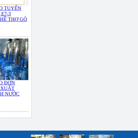
O TUYỂN
E7-3
HỀ THỢ GÒ
O ĐƠN
 XUẤT
NH NƯỚC