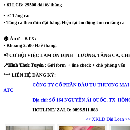
• 💵 LCB: 29500 đài tệ/ tháng
• 📈 Tăng ca:
▪️ Tăng ca theo đơn đặt hàng. Hiện tại lao động làm có tăng ca
🏠 Ăn ở – KTX:
▪️ Khoảng 2.500 Đài/ tháng.
📢 CƠ HỘI VIỆC LÀM ỔN ĐỊNH – LƯƠNG, TĂNG CA, CH
📍𝐇𝐢̀𝐧𝐡 𝐓𝐡𝐮̛́𝐜 𝐓𝐮𝐲𝐞̂̉𝐧 : Gửi form + line check + chờ phỏng vấn
*** LIÊN HỆ ĐĂNG KÝ:
CÔNG TY CỔ PHẦN ĐẦU TƯ THƯƠNG MẠI
ATC
Địa chỉ: SỐ 164 NGUYỄN ÁI QUỐC, TX. HỒ
HOTLINE/ ZALO: 0896.511.888
<< XKLĐ Đài Loan >