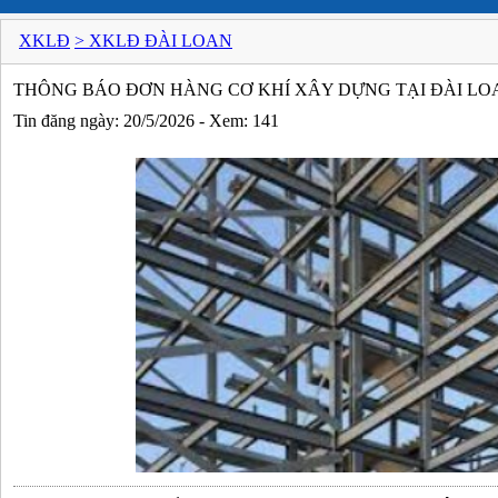
XKLĐ
> XKLĐ ĐÀI LOAN
THÔNG BÁO ĐƠN HÀNG CƠ KHÍ XÂY DỰNG TẠI ĐÀI LO
Tin đăng ngày: 20/5/2026 - Xem: 141