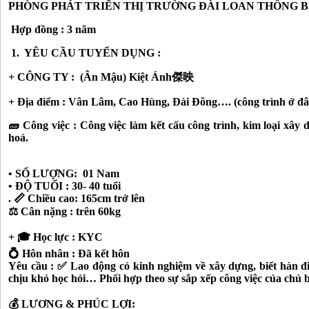
PHÒNG PHÁT TRIỂN THỊ TRƯỜNG ĐÀI LOAN THÔNG 
Hợp đồng : 3 năm
1. YÊU CẦU TUYỂN DỤNG :
+
CÔNG TY : (Ân Mậu) Kiệt Ánh傑映
+ Địa điểm : Vân Lâm, Cao Hùng, Đài Đông…. (công trình ở đâ
🧱 Công việc : Công việc làm kết cấu công trình, kim loại xây 
hoá.
• SỐ LƯỢNG: 01 Nam
• ĐỘ TUỔI : 30- 40 tuổi
. 📏 Chiều cao: 165cm trở lên
⚖️ Cân nặng : trên 60kg
+ 🎓 Học lực : KYC
💍 Hôn nhân : Đã kết hôn
Yêu cầu : ✅ Lao động có kinh nghiệm về xây dựng, biết hàn điệ
chịu khó học hỏi… Phối hợp theo sự sắp xếp công việc của chủ 
💰 LƯƠNG & PHÚC LỢI: