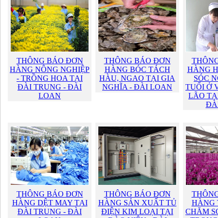
THÔNG BÁO ĐƠN
THÔNG BÁO ĐƠN
THÔNG
HÀNG NÔNG NGHIỆP
HÀNG BÓC TÁCH
HÀNG H
- TRỒNG HOA TẠI
HÀU, NGAO TẠI GIA
SÓC N
ĐÀI TRUNG - ĐÀI
NGHĨA - ĐÀI LOAN
TUỔI Ở 
LOAN
LÃO TẠ
ĐÀ
THÔNG BÁO ĐƠN
THÔNG BÁO ĐƠN
THÔNG
HÀNG DỆT MAY TẠI
HÀNG SẢN XUẤT TỦ
HÀNG 
ĐÀI TRUNG - ĐÀI
ĐIỆN KIM LOẠI TẠI
CHĂM S