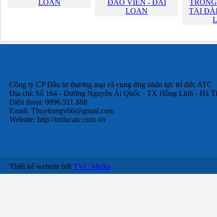
LOAN
ĐÀO VIÊN - ĐÀI
TRONG
LOAN
TẠI ĐÀ
Công ty CP Đầu tư thương mại và cung ứng nhân lực trí đức ATC
Địa chỉ: Số 164 - Đường Nguyễn Ái Quốc - TX Hồng Lĩnh - Hà T
Điện thoại: 0896.511.888
Email:
Thuytrangv66@gmail.com
Website: http://triducatc.com.vn
Thiết kế website bởi
TVC Media