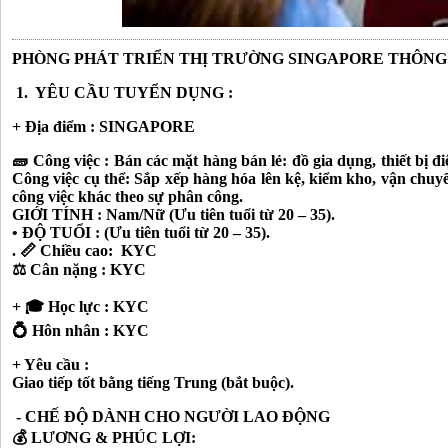
PHÒNG PHÁT TRIỂN THỊ TRƯỜNG SINGAPORE THÔNG
1. YÊU CẦU TUYỂN DỤNG :
+ Địa điểm : SINGAPORE
🧱 Công việc : Bán các mặt hàng bán lẻ: đồ gia dụng, thiết bị 
Công việc cụ thể: Sắp xếp hàng hóa lên kệ, kiểm kho, vận chuyể
công việc khác theo sự phân công.
GIỚI TÍNH : Nam/Nữ (Ưu tiên tuổi từ 20 – 35).
• ĐỘ TUỔI : (Ưu tiên tuổi từ 20 – 35).
. 📏 Chiều cao: KYC
⚖️ Cân nặng : KYC
+ 🎓 Học lực : KYC
💍 Hôn nhân : KYC
+ Yêu cầu :
Giao tiếp tốt bằng tiếng Trung (bắt buộc).
- CHẾ ĐỘ DÀNH CHO NGƯỜI LAO ĐỘNG
💰 LƯƠNG & PHÚC LỢI: