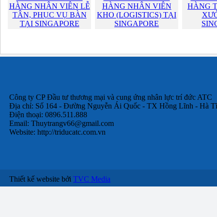
HÀNG NHÂN VIÊN LỄ
HÀNG NHÂN VIÊN
HÀNG T
TÂN, PHỤC VỤ BÀN
KHO (LOGISTICS) TẠI
XƯỞ
TẠI SINGAPORE
SINGAPORE
SIN
Công ty CP Đầu tư thương mại và cung ứng nhân lực trí đức ATC
Địa chỉ: Số 164 - Đường Nguyễn Ái Quốc - TX Hồng Lĩnh - Hà T
Điện thoại: 0896.511.888
Email:
Thuytrangv66@gmail.com
Website: http://triducatc.com.vn
Thiết kế website bởi
TVC Media