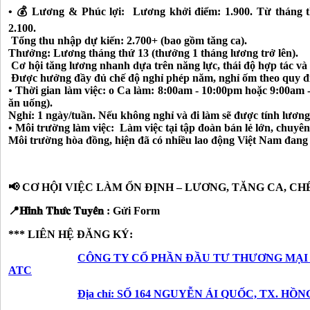
• 💰 Lương & Phúc lợi:
Lương khởi điểm: 1.900. Từ tháng th
2.100.
Tổng thu nhập dự kiến: 2.700+ (bao gồm tăng ca).
Thưởng: Lương tháng thứ 13 (thưởng 1 tháng lương trở lên).
Cơ hội tăng lương nhanh dựa trên năng lực, thái độ hợp tác và 
Được hưởng đầy đủ chế độ nghỉ phép năm, nghỉ ốm theo quy địn
• Thời gian làm việc: o Ca làm: 8:00am - 10:00pm hoặc 9:00am 
ăn uống).
Nghỉ: 1 ngày/tuần. Nếu không nghỉ và đi làm sẽ được tính lương
• Môi trường làm việc: Làm việc tại tập đoàn bán lẻ lớn, chuyê
Môi trường hòa đồng, hiện đã có nhiều lao động Việt Nam đang l
📢 CƠ HỘI VIỆC LÀM ỔN ĐỊNH – LƯƠNG, TĂNG CA, CH
📍𝐇𝐢̀𝐧𝐡 𝐓𝐡𝐮̛́𝐜 𝐓𝐮𝐲𝐞̂̉𝐧 : Gửi Form
*** LIÊN HỆ ĐĂNG KÝ:
CÔNG TY CỔ PHẦN ĐẦU TƯ THƯƠNG MẠI
ATC
Địa chỉ: SỐ 164 NGUYỄN ÁI QUỐC, TX. HỒ