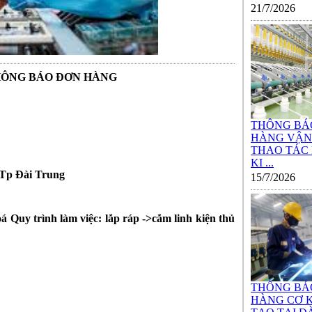
21/7/2026
HÔNG BÁO ĐƠN HÀNG
THÔNG BÁ
HÀNG VẬN
THAO TÁC
KI ...
Đài Trung
15/7/2026
Quy trình làm việc: lắp ráp ->cắm linh kiện thủ
THÔNG BÁ
HÀNG CƠ K