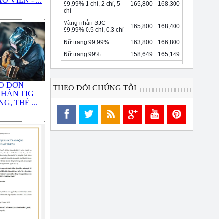
 VIÊN - ...
O ĐƠN
THEO DÕI CHÚNG TÔI
 HÀN TIG
G, THÉ ...