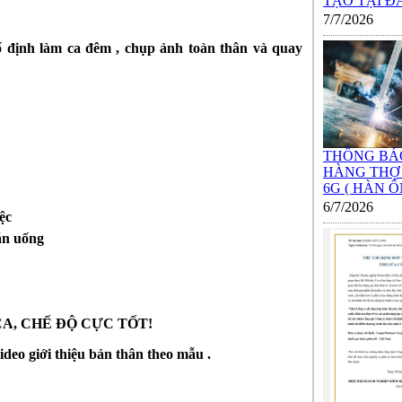
TẠO TẠI ĐÀO
7/7/2026
ịnh làm ca đêm , chụp ảnh toàn thân và quay
THÔNG BÁ
HÀNG THỢ
6G ( HÀN ỐN
6/7/2026
ệc
ăn uống
CA, CHẾ ĐỘ CỰC TỐT!
 và video giới thiệu bản thân theo mẫu .