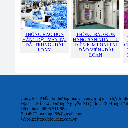
THÔNG BÁO ĐƠN
THÔNG BÁO ĐƠN
HÀNG DỆT MAY TẠI
HÀNG SẢN XUẤT TỦ
ĐÀI TRUNG - ĐÀI
ĐIỆN KIM LOẠI TẠI
C
LOAN
ĐÀO VIÊN - ĐÀI
LOAN
Công ty CP Đầu tư thương mại và cung ứng nhân lực trí 
Địa chỉ: Số 164 - Đường Nguyễn Ái Quốc - TX Hồng Lĩnh
Điện thoại: 0896.511.888
Email:
Thuytrangv66@gmail.com
Website: http://triducatc.com.vn