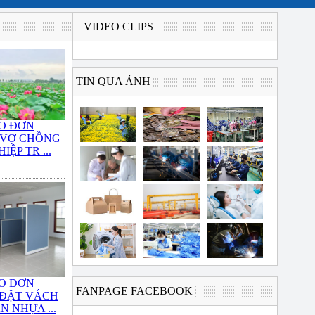
VIDEO CLIPS
TIN QUA ẢNH
O ĐƠN
 VỢ CHỒNG
IỆP TR ...
O ĐƠN
FANPAGE FACEBOOK
 ĐẶT VÁCH
N NHỰA ...