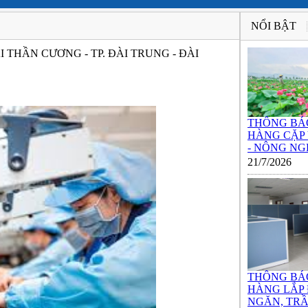
NỔI BẬT
THẦN CƯƠNG - TP. ĐÀI TRUNG - ĐÀI
THÔNG BÁ
HÀNG CẶP
- NÔNG NGH
21/7/2026
THÔNG BÁ
HÀNG LẮP
NGĂN, TRẦ