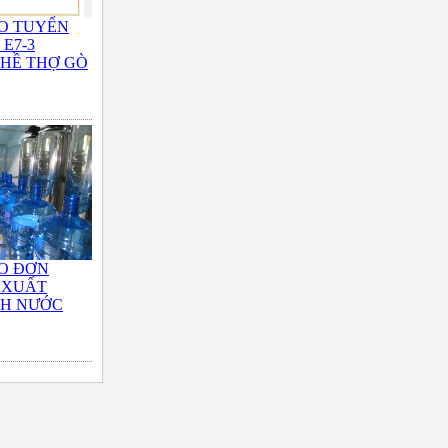
O TUYỂN
E7-3
HỀ THỢ GÒ
O ĐƠN
 XUẤT
NH NƯỚC