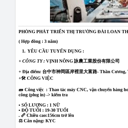
PHÒNG PHÁT TRIỂN THỊ TRƯỜNG ĐÀI LOAN T
( Hợp đồng : 3 năm)
1. YÊU CẦU TUYỂN DỤNG :
+ CÔNG TY :
VỊNH NÔNG 詠農工業股份有限公司
+ Địa điểm
:
台中市神岡區岸裡里大富路- Thần Cương, Tp 
+🛠 CÔNG VIỆC
🧱 Công việc : Thao tác máy CNC, vận chuyển hàng hoá 
công (plug in) -> kiểm tra
• SỐ LƯỢNG : 1 NỮ
• ĐỘ TUỔI : 19-30 TUỔI
. 📏 Chiều cao:156cm trở lên
⚖️ Cân nặng: KYC