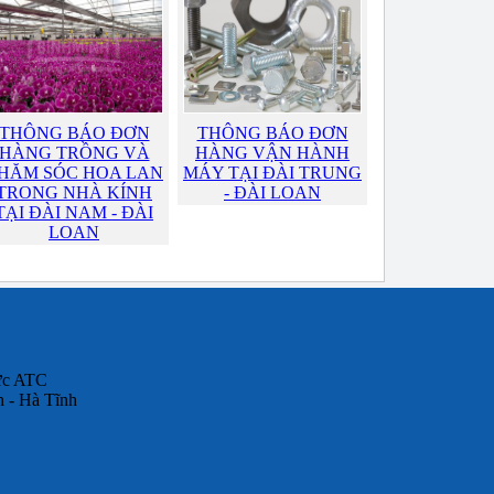
THÔNG BÁO ĐƠN
THÔNG BÁO ĐƠN
HÀNG TRỒNG VÀ
HÀNG VẬN HÀNH
HĂM SÓC HOA LAN
MÁY TẠI ĐÀI TRUNG
TRONG NHÀ KÍNH
- ĐÀI LOAN
TẠI ĐÀI NAM - ĐÀI
LOAN
đức ATC
 - Hà Tĩnh