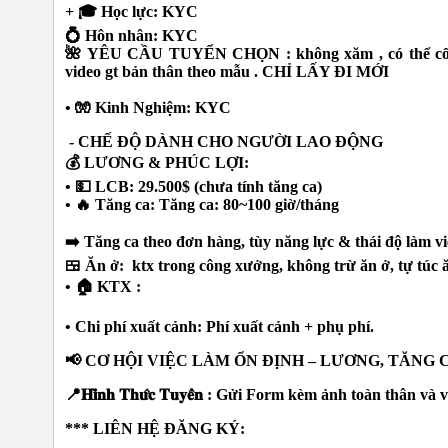
+ 🎓 Học lực: KYC
💍 Hôn nhân: KYC
🌺 YÊU CẦU TUYỂN CHỌN : không xăm , có thể cố đ
video gt bản thân theo mẫu . CHỈ LẤY ĐI MỚI
• 🧤 Kinh Nghiệm: KYC
- CHẾ ĐỘ DÀNH CHO NGƯỜI LAO ĐỘNG
💰 LƯƠNG & PHÚC LỢI:
• 💵 LCB: 29.500$ (chưa tính tăng ca)
• 🔥 Tăng ca: Tăng ca: 80~100 giờ/tháng
➡️ Tăng ca theo đơn hàng, tùy năng lực & thái độ làm vi
🍱 Ăn ở: ktx trong công xưởng, không trừ ăn ở, tự túc 
• 🏠 KTX :
• Chi phí xuất cảnh: Phí xuất cảnh + phụ phí.
📢 CƠ HỘI VIỆC LÀM ỔN ĐỊNH – LƯƠNG, TĂNG 
📍𝐇𝐢̀𝐧𝐡 𝐓𝐡𝐮̛́𝐜 𝐓𝐮𝐲𝐞̂̉𝐧 : Gửi Form kèm ảnh toàn thân
*** LIÊN HỆ ĐĂNG KÝ: