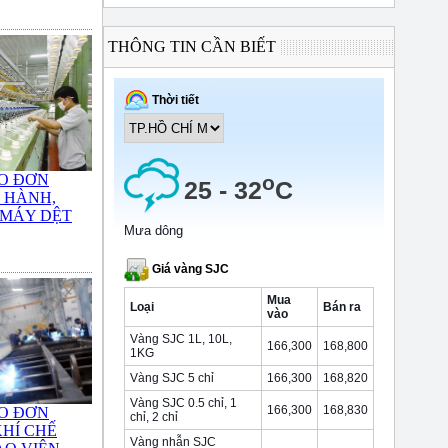
THÔNG TIN CẦN BIẾT
O ĐƠN
 HÀNH,
 MÁY DỆT
O ĐƠN
HÍ CHẾ