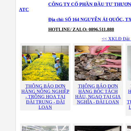
CÔNG TY CỔ PHẦN ĐẦU TƯ THƯƠN
ATC
Địa chỉ: SỐ 164 NGUYỄN ÁI QUỐC, 
HOTLINE/ ZALO: 0896.511.888
<< XKLĐ Đài 
THÔNG BÁO ĐƠN
THÔNG BÁO ĐƠN
HÀNG NÔNG NGHIỆP
HÀNG BÓC TÁCH
H
- TRỒNG HOA TẠI
HÀU, NGAO TẠI GIA
ĐÀI TRUNG - ĐÀI
NGHĨA - ĐÀI LOAN
T
LOAN