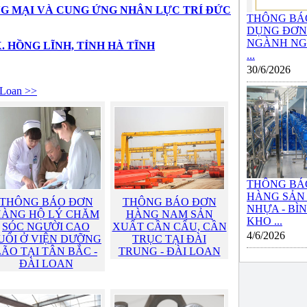
G MẠI VÀ CUNG ỨNG NHÂN LỰC TRÍ ĐỨC
THÔNG BÁ
DỤNG ĐƠN 
NGÀNH NG
TX. HỒNG LĨNH, TỈNH HÀ TĨNH
...
30/6/2026
Loan >>
THÔNG BÁ
HÀNG SẢN
THÔNG BÁO ĐƠN
THÔNG BÁO ĐƠN
NHỰA - BÌ
ÀNG HỘ LÝ CHĂM
HÀNG NAM SẢN
KHO ...
SÓC NGƯỜI CAO
XUẤT CẦN CẨU, CẦN
4/6/2026
UỔI Ở VIỆN DƯỠNG
TRỤC TẠI ĐÀI
LÃO TẠI TÂN BẮC -
TRUNG - ĐÀI LOAN
ĐÀI LOAN