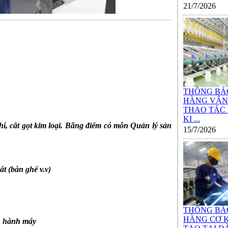
21/7/2026
THÔNG BÁ
HÀNG VẬN
THAO TÁC
KI ...
í, cắt gọt kim loại. Băng điểm có môn Quản lý sản
15/7/2026
ất (bàn ghế v.v)
THÔNG BÁ
HÀNG CƠ K
ận hành máy