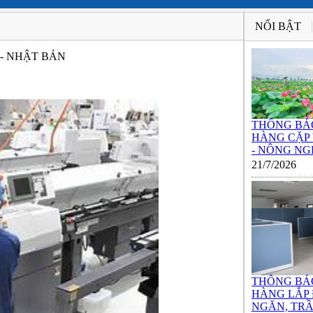
NỔI BẬT
 - NHẬT BẢN
THÔNG BÁ
HÀNG CẶP
- NÔNG NGH
21/7/2026
THÔNG BÁ
HÀNG LẮP
NGĂN, TRẦ