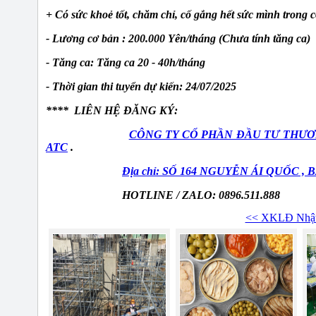
+ Có sức khoẻ tốt, chăm chỉ, cố gắng hết sức mình trong cô
- Lương cơ bản : 200.000 Yên/tháng (Chưa tính tăng ca)
- Tăng ca: Tăng ca 20 - 40h/tháng
- Thời gian thi tuyển dự kiến: 24/07/2025
**** LIÊN HỆ ĐĂNG KÝ:
CÔNG TY CỔ PHẦN ĐẦU TƯ THƯƠ
ATC
.
Địa chỉ: SỐ 164 NGUYỄN ÁI QUỐC ,
HOTLINE / ZALO: 0896.511.888
<< XKLĐ Nhật