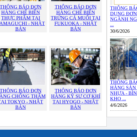
THÔNG BÁO ĐƠN
THÔNG BÁO ĐƠN
THÔNG BÁ
HÀNG CHẾ BIẾN
HÀNG CHẾ BIẾN
DỤNG ĐƠN 
THỰC PHẨM TẠI
TRỨNG CÁ MUỐI TẠI
NGÀNH NG
AMAGUCHI - NHẬT
FUKUOKA - NHẬT
...
BẢN
BẢN
30/6/2026
THÔNG BÁ
HÀNG SẢN
THÔNG BÁO ĐƠN
THÔNG BÁO ĐƠN
NHỰA - BÌ
ÀNG CHỐNG THẤM
HÀNG KỸ SƯ CƠ KHÍ
KHO ...
TẠI TOKYO - NHẬT
TẠI HYOGO - NHẬT
4/6/2026
BẢN
BẢN