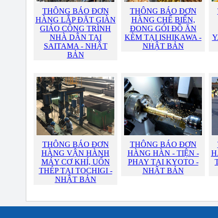
THÔNG BÁO ĐƠN
THÔNG BÁO ĐƠN
HÀNG LẮP ĐẶT GIÀN
HÀNG CHẾ BIẾN,
GIÁO CÔNG TRÌNH
ĐONG GÓI ĐỒ ĂN
NHÀ DÂN TẠI
KÈM TẠI ISHIKAWA -
Y
SAITAMA - NHẬT
NHẬT BẢN
BẢN
THÔNG BÁO ĐƠN
THÔNG BÁO ĐƠN
HÀNG VẬN HÀNH
HÀNG HÀN - TIỆN -
H
MÁY CƠ KHÍ, UỐN
PHAY TẠI KYOTO -
THÉP TẠI TOCHIGI -
NHẬT BẢN
NHẬT BẢN