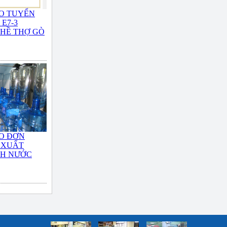
O TUYỂN
E7-3
HỀ THỢ GÒ
O ĐƠN
 XUẤT
NH NƯỚC