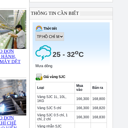
THÔNG TIN CẦN BIẾT
O ĐƠN
 HÀNH,
 MÁY DỆT
O ĐƠN
HÍ CHẾ