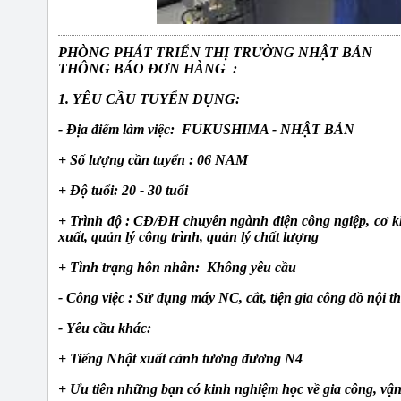
PHÒNG PHÁT TRIỂN THỊ TRƯỜNG NHẬT BẢN
THÔNG BÁO ĐƠN HÀNG :
1. YÊU CẦU TUYỂN DỤNG:
- Địa điểm làm việc: FUKUSHIMA - NHẬT BẢN
+ Số lượng cần tuyển : 06 NAM
+ Độ tuổi: 20 - 30 tuổi
+ Trình độ : CĐ/ĐH chuyên ngành điện công ngiệp, cơ kh
xuất, quản lý công trình, quản lý chất lượng
+ Tình trạng hôn nhân: Không yêu cầu
- Công việc : Sử dụng máy NC, cắt, tiện gia công đồ nội th
- Yêu cầu khác:
+ Tiếng Nhật xuất cảnh tương đương N4
+ Ưu tiên những bạn có kinh nghiệm học về gia công, v