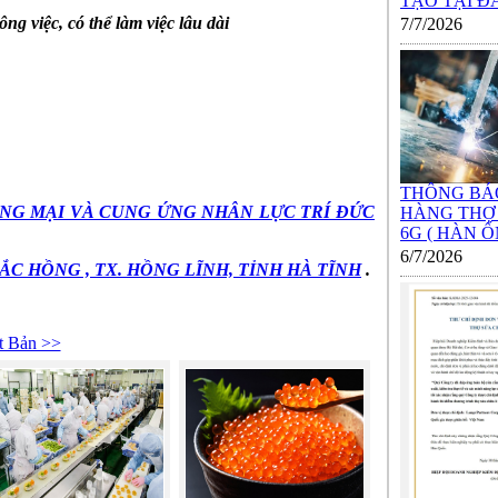
TẠO TẠI ĐÀO
ng việc, có thể làm việc lâu dài
7/7/2026
THÔNG BÁ
NG MẠI VÀ CUNG ỨNG NHÂN LỰC TRÍ ĐỨC
HÀNG THỢ
6G ( HÀN ỐN
6/7/2026
 BẮC HỒNG , TX. HỒNG LĨNH, TỈNH HÀ TĨNH
.
 Bản >>