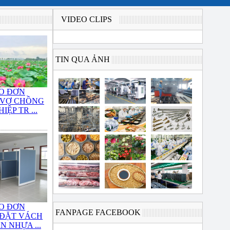
VIDEO CLIPS
TIN QUA ẢNH
O ĐƠN
 VỢ CHỒNG
IỆP TR ...
O ĐƠN
FANPAGE FACEBOOK
 ĐẶT VÁCH
N NHỰA ...