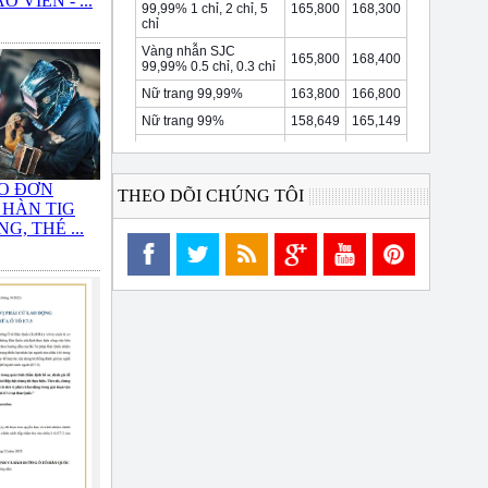
 VIÊN - ...
O ĐƠN
THEO DÕI CHÚNG TÔI
 HÀN TIG
G, THÉ ...