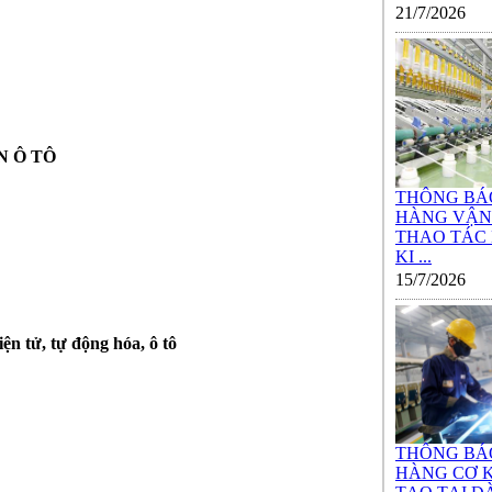
21/7/2026
N Ô TÔ
THÔNG BÁ
HÀNG VẬN
THAO TÁC
KI ...
15/7/2026
n tử, tự động hóa, ô tô
THÔNG BÁ
HÀNG CƠ K