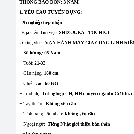
THÔNG BÁO ĐƠN: 3 NĂM
1. YÊU CẦU TUYỂN DỤNG:
- Xí nghiệp tiếp nhận:
- Địa điểm làm việc:
SHIZOUKA - TOCHIGI
- Công việc:
VẬN HÀNH MÁY GIA CÔNG LINH KIỆ
+ Số lượng: 05 Nam
+ Tuổi:
21-33
+ Cân nặng:
160 cm
+ Chiều cao:
60 KG
+ Trình độ:
Tốt nghiệp CĐ, ĐH chuyên ngành: Cơ khí, điệ
+ Tay thuận:
Không yêu cầu
+ Tình trạng hôn nhân:
Không yêu cầu
+ Ngoại ngữ
: Tiếng Nhật giới thiệu bản thân