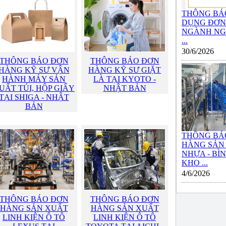
THÔNG BÁ
DỤNG ĐƠN 
NGÀNH NG
...
30/6/2026
THÔNG BÁO ĐƠN
THÔNG BÁO ĐƠN
HÀNG KỸ SƯ VẬN
HÀNG KỸ SƯ GIẶT
HÀNH MÁY SẢN
LÀ TẠI KYOTO -
UẤT TÚI, HỘP GIẤY
NHẬT BẢN
TẠI SHIGA - NHẬT
BẢN
THÔNG BÁ
HÀNG SẢN
NHỰA - BÌ
KHO ...
4/6/2026
THÔNG BÁO ĐƠN
THÔNG BÁO ĐƠN
HÀNG SẢN XUẤT
HÀNG SẢN XUẤT
LINH KIỆN Ô TÔ
LINH KIỆN Ô TÔ