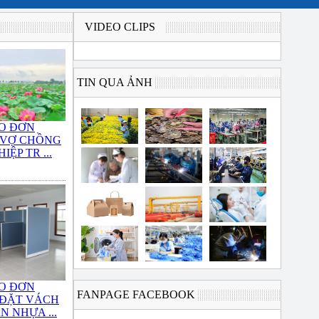
VIDEO CLIPS
TIN QUA ẢNH
O ĐƠN
 VỢ CHỒNG
IỆP TR ...
O ĐƠN
FANPAGE FACEBOOK
 ĐẶT VÁCH
N NHỰA ...