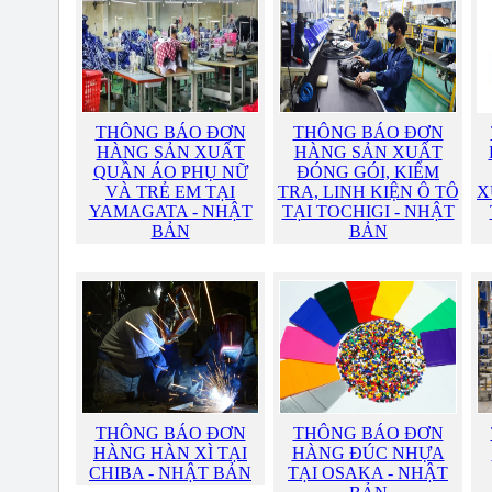
THÔNG BÁO ĐƠN
THÔNG BÁO ĐƠN
HÀNG SẢN XUẤT
HÀNG SẢN XUẤT
QUẦN ÁO PHỤ NỮ
ĐÓNG GÓI, KIỂM
VÀ TRẺ EM TẠI
TRA, LINH KIỆN Ô TÔ
X
YAMAGATA - NHẬT
TẠI TOCHIGI - NHẬT
BẢN
BẢN
THÔNG BÁO ĐƠN
THÔNG BÁO ĐƠN
HÀNG HÀN XÌ TẠI
HÀNG ĐÚC NHỰA
CHIBA - NHẬT BẢN
TẠI OSAKA - NHẬT