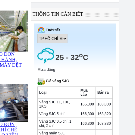
THÔNG TIN CẦN BIẾT
O ĐƠN
 HÀNH,
 MÁY DỆT
O ĐƠN
HÍ CHẾ