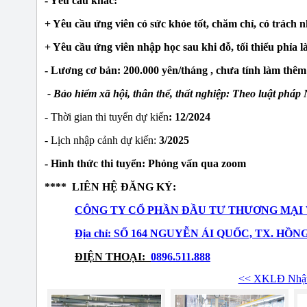
- Yêu cầu khác:
+ Yêu cầu ứng viên có sức khỏe tốt, chăm chỉ, có trách 
+ Yêu cầu ứng viên nhập học sau khi đỗ, tối thiểu phỉa 
- Lương cơ bản: 200.000 yên/tháng , chưa tính làm thêm
- Bảo hiểm xã hội, thân thể, thất nghiệp: Theo luật pháp
- Thời gian thi tuyển dự kiến
: 12/2024
- Lịch nhập cảnh dự kiến:
3/2025
- Hình thức thi tuyển: Phỏng vấn qua zoom
**** LIÊN HỆ ĐĂNG KÝ:
CÔNG TY CỔ PHẦN ĐẦU TƯ THƯƠNG MẠI 
Địa chỉ: SỐ 164 NGUYỄN ÁI QUỐC, TX. HỒN
ĐIỆN THOẠI:
0896.511.888
<< XKLĐ Nhật