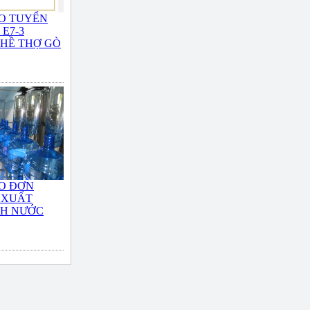
O TUYỂN
E7-3
HỀ THỢ GÒ
O ĐƠN
 XUẤT
NH NƯỚC