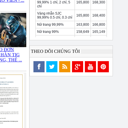
 VIÊN - ...
O ĐƠN
THEO DÕI CHÚNG TÔI
 HÀN TIG
G, THÉ ...