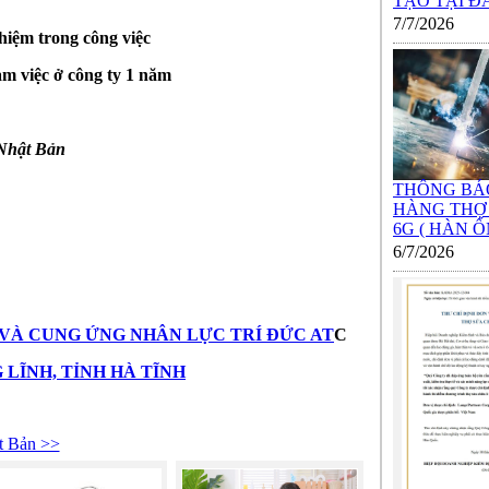
TẠO TẠI ĐÀO
7/7/2026
nhiệm trong công việc
làm việc ở công ty 1 năm
 Nhật Bản
THÔNG BÁ
HÀNG THỢ
6G ( HÀN ỐN
6/7/2026
VÀ CUNG ỨNG NHÂN LỰC TRÍ ĐỨC AT
C
G LĨNH, TỈNH HÀ TĨNH
 Bản >>