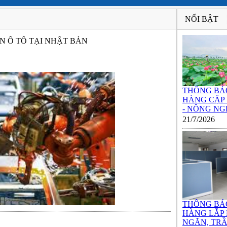
NỔI BẬT
N Ô TÔ TẠI NHẬT BẢN
THÔNG BÁ
HÀNG CẶP
- NÔNG NGH
21/7/2026
THÔNG BÁ
HÀNG LẮP
NGĂN, TRẦ