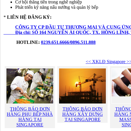
Cơ hội thăng tiến trong nghề nghiệp
Phát triển kỹ năng nấu nướng và quản lý bếp
*
LIÊN HỆ ĐĂNG KÝ:
CÔNG TY CP ĐẦU TƯ THƯƠNG MẠI VÀ CUNG ỨN
Địa chỉ: SỐ 164 NGUYỄN ÁI QUỐC, TX. HỒNG LĨNH
HOTLINE:
0239.651.6666/0896.511.888
<< XKLĐ Singapore >
THÔNG BÁO ĐƠN
THÔNG BÁO ĐƠN
THÔNG
HÀNG PHỤ BẾP NHÀ
HÀNG XÂY DỰNG
HÀNG 
HÀNG TẠI
TẠI SINGAPORE
MASS
SINGAPORE
SIN