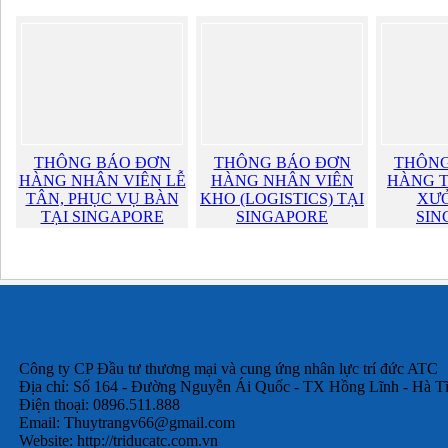
THÔNG BÁO ĐƠN
THÔNG BÁO ĐƠN
THÔNG
HÀNG NHÂN VIÊN LỄ
HÀNG NHÂN VIÊN
HÀNG T
TÂN, PHỤC VỤ BÀN
KHO (LOGISTICS) TẠI
XƯỞ
TẠI SINGAPORE
SINGAPORE
SIN
Công ty CP Đầu tư thương mại và cung ứng nhân lực trí đức ATC
Địa chỉ: Số 164 - Đường Nguyễn Ái Quốc - TX Hồng Lĩnh - Hà T
Điện thoại: 0896.511.888
Email:
Thuytrangv66@gmail.com
Website: http://triducatc.com.vn