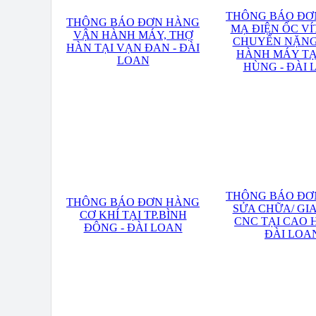
THÔNG BÁO ĐƠ
THÔNG BÁO ĐƠN HÀNG
MẠ ĐIỆN ỐC VÍ
VẬN HÀNH MÁY, THỢ
CHUYỂN NẶNG
HÀN TẠI VẠN ĐAN - ĐÀI
HÀNH MÁY TẠ
LOAN
HÙNG - ĐÀI 
THÔNG BÁO ĐƠ
THÔNG BÁO ĐƠN HÀNG
SỬA CHỮA/ GI
CƠ KHÍ TẠI TP.BÌNH
CNC TẠI CAO 
ĐÔNG - ĐÀI LOAN
ĐÀI LOA