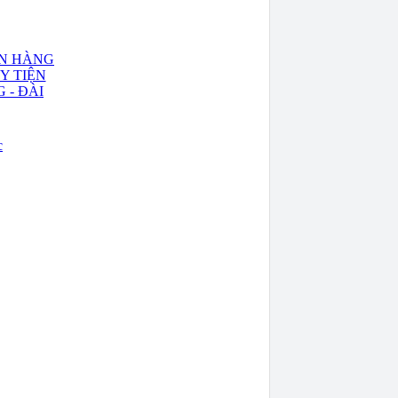
N HÀNG
Y TIỆN
 - ĐÀI
c