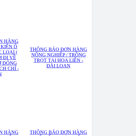
N HÀNG
 KIỆN Ô
THÔNG BÁO ĐƠN HÀNG
 LOẠI (
NÔNG NGHIỆP / TRỒNG
 ĐI VỀ
TRỌT TẠI HOA LIÊN -
Ờ ĐÓNG
ĐÀI LOAN
CH CHỈ -
N
N HÀNG
THÔNG BÁO ĐƠN HÀNG