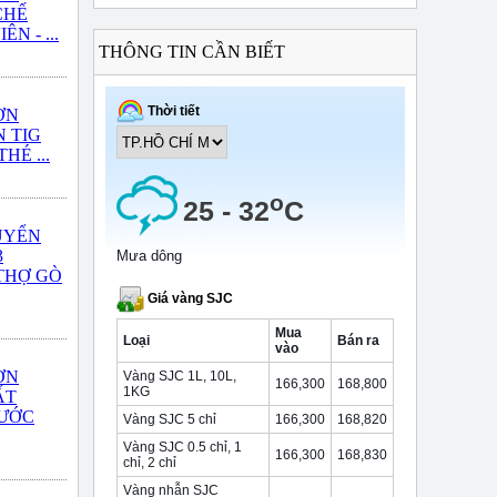
CHẾ
N - ...
THÔNG TIN CẦN BIẾT
ƠN
 TIG
HÉ ...
UYỂN
3
THỢ GÒ
ƠN
ẤT
NƯỚC