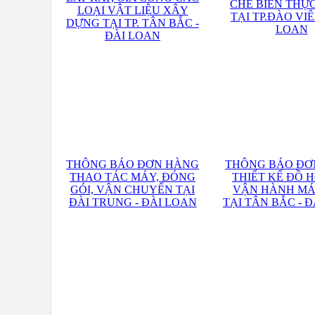
CHẾ BIẾN THỰ
LOẠI VẬT LIỆU XÂY
TẠI TP.ĐÀO VIÊ
DỰNG TẠI TP. TÂN BẮC -
LOAN
ĐÀI LOAN
THÔNG BÁO ĐƠN HÀNG
THÔNG BÁO ĐƠ
THAO TÁC MÁY, ĐÓNG
THIẾT KẾ ĐỒ H
GÓI, VẬN CHUYỂN TẠI
VẬN HÀNH MÁ
ĐÀI TRUNG - ĐÀI LOAN
TẠI TÂN BẮC - 