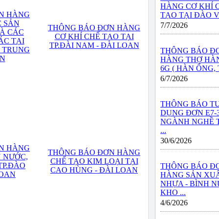
HÀNG CƠ KHÍ 
N HÀNG
TẠO TẠI ĐÀO VIÊ
C SẢN
7/7/2026
THÔNG BÁO ĐƠN HÀNG
À CÁC
CƠ KHÍ CHẾ TẠO TẠI
ÁC TẠI
TP.ĐÀI NAM - ĐÀI LOAN
I TRUNG
THÔNG BÁO Đ
AN
HÀNG THỢ HÀN
6G ( HÀN ỐNG, T
6/7/2026
THÔNG BÁO T
DỤNG ĐƠN E7-
NGÀNH NGHỀ 
...
30/6/2026
N HÀNG
THÔNG BÁO ĐƠN HÀNG
 NƯỚC,
CHẾ TẠO KIM LOẠI TẠI
TP.ĐÀO
THÔNG BÁO Đ
CAO HÙNG - ĐÀI LOAN
LOAN
HÀNG SẢN XU
NHỰA - BÌNH 
KHO ...
4/6/2026