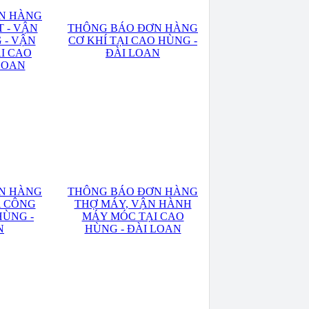
N HÀNG
T - VẬN
THÔNG BÁO ĐƠN HÀNG
 - VẬN
CƠ KHÍ TẠI CAO HÙNG -
I CAO
ĐÀI LOAN
LOAN
N HÀNG
THÔNG BÁO ĐƠN HÀNG
A CÔNG
THỢ MÁY, VẬN HÀNH
HÙNG -
MÁY MÓC TẠI CAO
N
HÙNG - ĐÀI LOAN