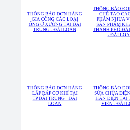
THÔNG BÁO ĐƠ
THÔNG BÁO ĐƠN HÀNG
CHẾ TẠO CÁ
GIA CÔNG CÁC LOẠI
PHẨM NHỰA V
ỐNG Ở XƯỞNG TẠI ĐÀI
SẢN PHẨM KH
TRUNG - ĐÀI LOAN
THÀNH PHỐ ĐÀ
- ĐÀI LO
THÔNG BÁO ĐƠN HÀNG
THÔNG BÁO ĐƠ
LẮP RÁP CƠ KHÍ TẠI
SỬA CHỮA ĐIỆN
TP.ĐÀI TRUNG - ĐÀI
HÀN ĐIỆN TẠI 
LOAN
VIÊN - ĐÀI 