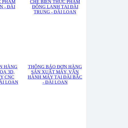
C PHẨM
CHẾ BIẾN THỰC PHẨM
N - ĐÀI
ĐÔNG LẠNH TẠI ĐÀI
TRUNG - ĐÀI LOAN
N HÀNG
THÔNG BÁO ĐƠN HÀNG
OẠ 3D,
SẢN XUẤT MÁY, VẬN
Y CNC
HÀNH MÁY TẠI ĐÀI BẮC
ĐÀI LOAN
- ĐÀI LOAN