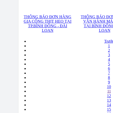
THÔNG BÁO ĐƠN HÀNG
THÔNG BÁO ĐƠ
GIA CÔNG THỊT HEO TẠI
VẬN HÀNH MÁ
TP.BÌNH ĐÔNG - ĐÀI
TẠI BÌNH ĐÔNG
LOAN
LOAN
Trướ
1
2
3
4
5
6
7
8
9
10
11
12
13
14
15