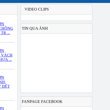
VIDEO CLIPS
ƠN
 CHỒNG
TIN QUA ẢNH
TR ...
ƠN
T VÁCH
ỰA ...
ƠN
NH,
 DỆT
FANPAGE FACEBOOK
ƠN