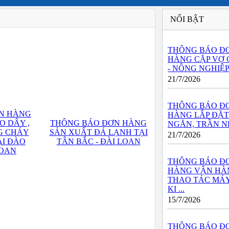
NỔI BẬT
THÔNG BÁO Đ
HÀNG CẶP VỢ
- NÔNG NGHIỆP 
21/7/2026
THÔNG BÁO Đ
N HÀNG
HÀNG LẮP ĐẶ
O DÂY ,
THÔNG BÁO ĐƠN HÀNG
NGĂN, TRẦN NH
G CHÁY
SẢN XUẤT ĐÁ LẠNH TẠI
21/7/2026
ẠI ĐÀO
TÂN BẮC - ĐÀI LOAN
LOAN
THÔNG BÁO Đ
HÀNG VẬN HÀ
THAO TÁC MÁY
KI ...
15/7/2026
THÔNG BÁO Đ