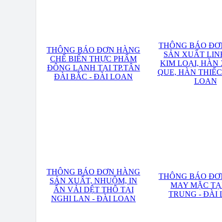
THÔNG BÁO ĐƠ
THÔNG BÁO ĐƠN HÀNG
SẢN XUẤT LIN
CHẾ BIẾN THỰC PHẨM
KIM LOẠI, HÀN 
ĐÔNG LẠNH TẠI TP.TÂN
QUE, HÀN THIẾC
ĐÀI BẮC - ĐÀI LOAN
LOAN
THÔNG BÁO ĐƠN HÀNG
THÔNG BÁO ĐƠ
SẢN XUẤT, NHUỘM, IN
MAY MẶC TẠI
ẤN VẢI DỆT THÔ TẠI
TRUNG - ĐÀI
NGHI LAN - ĐÀI LOAN