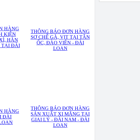
N HÀNG
THÔNG BÁO ĐƠN HÀNG
H KIỆN
SƠ CHẾ GÀ, VỊT TẠI TÂN
XÌ, HÀN
ỐC, ĐÀO VIÊN - ĐÀI
 TẠI ĐÀI
LOAN
THÔNG BÁO ĐƠN HÀNG
N HÀNG
SẢN XUẤT XI MĂNG TẠI
 ĐÀI
GIAI LÝ - ĐÀI NAM - ĐÀI
 LOAN
LOAN