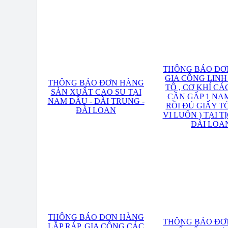
THÔNG BÁO ĐƠ
GIA CÔNG LINH
THÔNG BÁO ĐƠN HÀNG
TÔ , CƠ KHÍ CÁC
SẢN XUẤT CAO SU TẠI
CẦN GẤP 1 NAM
NAM ĐẦU - ĐÀI TRUNG -
RỒI ĐỦ GIẤY T
ĐÀI LOAN
VI LUÔN ) TẠI TỊ
ĐÀI LOA
THÔNG BÁO ĐƠN HÀNG
THÔNG BÁO ĐƠ
LẮP RÁP, GIA CÔNG CÁC